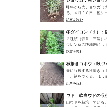
ショウガ：新ショウ
昨年から大ショウガ（
る。４月２０日、種ショ
記事を読む
冬ダイコン（１）：
２種類（青首、三浦）
ウレン草の跡地(幅１．
記事を読む
秋播きゴボウ：畝づ
春に収穫する秋播きゴ
し、畝をつくる。 １．畝
記事を読む
ウド：軟白ウドの収
山ウドを栽培している