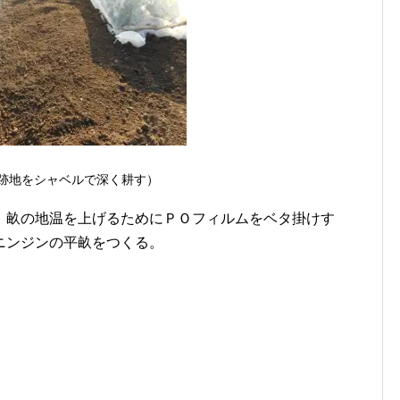
跡地をシャベルで深く耕す）
。畝の地温を上げるためにＰＯフィルムをベタ掛けす
ニンジンの平畝をつくる。