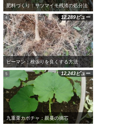
肥料づくり：サツマイモ残渣の処分法
12,289ビュー
ピーマン：根張りを良くする方法
12,243ビュー
九重栗カボチャ：親蔓の摘芯