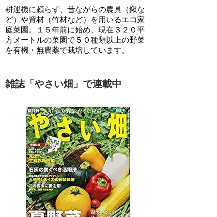
耕運機に頼らず、昔ながらの農具（鍬な
ど）や資材（竹材など）を用いるエコ家
庭菜園。１５年前に始め、現在３２０平
方メートルの菜園で５０種類以上の野菜
を有機・無農薬で栽培しています。
雑誌「やさい畑」で連載中