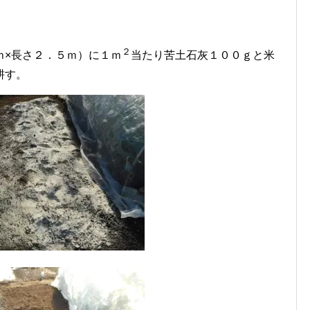
２
ｍ×長さ２．５ｍ）に１ｍ
当たり苦土石灰１００ｇと米
耕す。