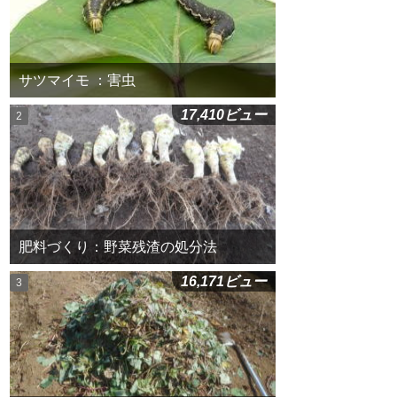
サツマイモ ：害虫
17,410ビュー
肥料づくり：野菜残渣の処分法
16,171ビュー