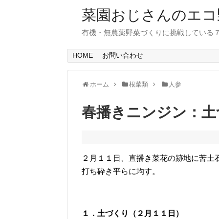
菜園おじさんのエコ
有機・無農薬野菜づくりに挑戦している
HOME
お問い合わせ
ホーム
根菜類
人参
春播きニンジン：土
２月１１日、直播き菜花の跡地に苦土
打ち砕き平らに均す。
１．土づくり（２月１１日）