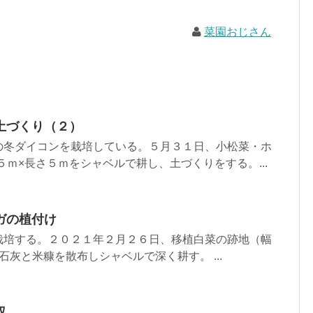
菜園おじさん
土づくり（２）
の冬ダイコンを栽培している。５月３１日、小松菜・ホ
５ｍ×長さ５ｍをシャベルで耕し、土づくりをする。...
ガの植付け
栽培する。２０２１年２月２６日、移植白菜の跡地（幅
石灰と米糠を散布しシャベルで深く耕す。 ...
収