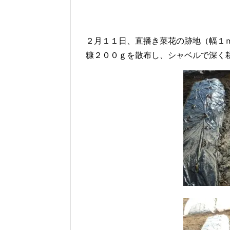
２月１１日、直播き菜花の跡地（幅１
糠２００ｇを散布し、シャベルで深く