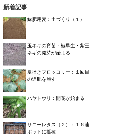
新着記事
緑肥用麦：土づくり（１）
玉ネギの育苗：極早生・紫玉
ネギの発芽が始まる
夏播きブロッコリー：１回目
の追肥を施す
ハヤトウリ：開花が始まる
サニーレタス（２）：１６連
ポットに播種