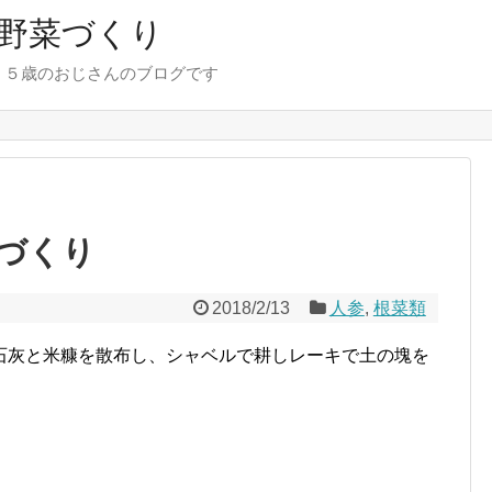
野菜づくり
７５歳のおじさんのブログです
づくり
2018/2/13
人参
,
根菜類
石灰と米糠を散布し、シャベルで耕しレーキで土の塊を