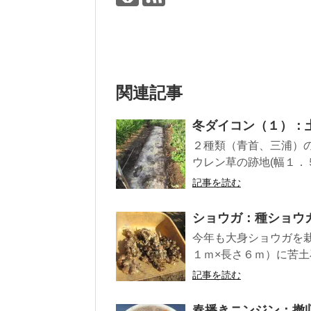
関連記事
冬ダイコン（１）：
２種類（青首、三浦）
ウレン草の跡地(幅１．
記事を読む
ショウガ：種ショウ
今年も大身ショウガを
１ｍ×長さ６ｍ）に苦土
記事を読む
春播きニンジン：撤