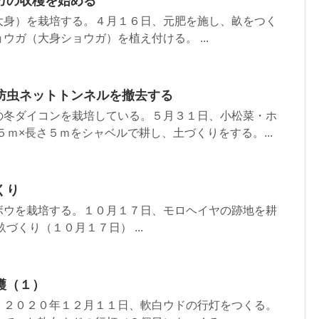
ガの収穫を始める
大身）を栽培する。４月１６日、元肥を施し、畝をつく
ウガ（大身ショウガ）を植え付ける。 ...
防虫ネットトンネルを撤去する
の冬ダイコンを栽培している。５月３１日、小松菜・ホ
５ｍ×長さ５ｍをシャベルで耕し、土づくりをする。...
くり
ボウを栽培する。１０月１７日、モロヘイヤの跡地を耕
づくり（１０月１７日） ...
穫（１）
。２０２０年１２月１１日、軟白ウドの行灯をつくる。