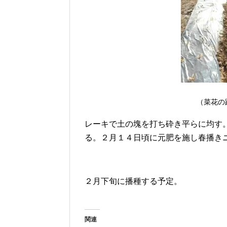
（菜花の
レーキで土の塊を打ち砕き平らに均す
る。２月１４日頃に元肥を施し春播き
２月下旬に播種する予定。
関連