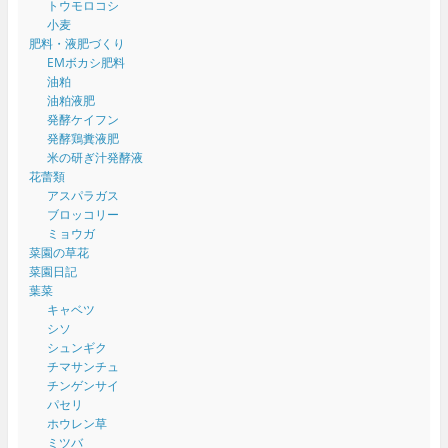
トウモロコシ
小麦
肥料・液肥づくり
EMボカシ肥料
油粕
油粕液肥
発酵ケイフン
発酵鶏糞液肥
米の研ぎ汁発酵液
花蕾類
アスパラガス
ブロッコリー
ミョウガ
菜園の草花
菜園日記
葉菜
キャベツ
シソ
シュンギク
チマサンチュ
チンゲンサイ
パセリ
ホウレン草
ミツバ