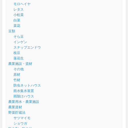
モロヘイヤ
レタス
小松菜
白菜
菜花
豆類
そら豆
インゲン
スナップエンドウ
枝豆
落花生
農業施設・資材
その他
原材
竹材
防虫ネットハウス
雨水集水装置
雨除けハウス
農業用水・農業施設
農業資材
野菜貯蔵法
サツマイモ
ショウガ