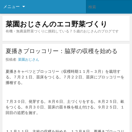
メニュー
菜園おじさんのエコ野菜づくり
有機・無農薬野菜づくりに挑戦している７５歳のおじさんのブログです
夏播きブロッコリー：脇芽の収穫を始める
投稿者:
菜園おじさん
夏播きキャベツとブロッコリー（収穫時期１１月～３月）を栽培す
る。７月２１日、苗床をつくる。７月２２日、苗床にブロッコリーを
播種する。
７月３０日、発芽する。８月６日、土づくりをする。８月２５日、畝
をつくる。８月３０日、苗床の苗８株を植え付ける。９月２５日、１
回目の追肥を施す。
１１月１１日、主枝の収穫を始める。１２月８日、夏播きブロッコリ