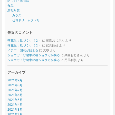
防虫剤・防虫法
食品
鳥獣対策
カラス
セヨドリ・ムクドリ
最近のコメント
落花生：畝づくり（２）
に
菜園おじさん
より
落花生：畝づくり（２）
に
伏見龍雄
より
イチゴ：開花が始まる
に
大谷
より
ショウガ：貯蔵中の種ショウガが腐る
に
菜園おじさん
より
ショウガ：貯蔵中の種ショウガが腐る
に
門馬利弘
より
アーカイブ
2021年9月
2021年8月
2021年7月
2021年6月
2021年5月
2021年4月
2021年3月
2021年2月