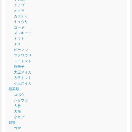
イチゴ
オクラ
カボチャ
キュウリ
ゴーヤ
ズッキーニ
トマト
ナス
ピーマン
マクワウリ
ミニトマト
唐辛子
大玉スイカ
大玉トマト
小玉スイカ
根菜類
ゴボウ
ショウガ
人参
大根
小カブ
穀類
ゴマ