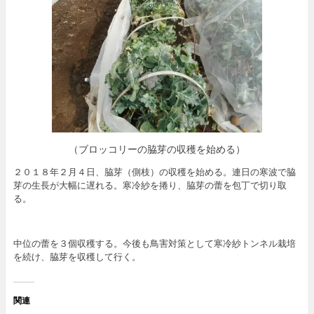
（ブロッコリーの脇芽の収穫を始める）
２０１８年２月４日、脇芽（側枝）の収穫を始める。連日の寒波で脇
芽の生長が大幅に遅れる。寒冷紗を捲り、脇芽の蕾を包丁で切り取
る。
中位の蕾を３個収穫する。今後も鳥害対策として寒冷紗トンネル栽培
を続け、脇芽を収穫して行く。
関連