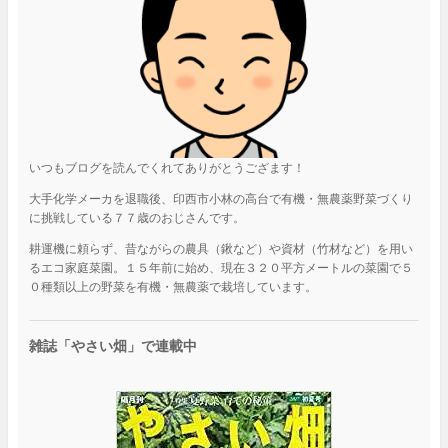
いつもブログを読んでくれてありがとうござます！
大手化学メーカを退職後、印西市小林の高台で有機・無農薬野菜づくり
に挑戦している７７歳のおじさんです。
耕運機に頼らず、昔ながらの農具（鍬など）や資材（竹材など）を用い
るエコ家庭菜園。１５年前に始め、現在３２０平方メートルの菜園で５
０種類以上の野菜を有機・無農薬で栽培しています。
雑誌「やさい畑」で連載中