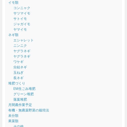
イモ類
コンニャク
サツマイモ
サトイモ
ジャガイモ
ヤマイモ
ネギ類
エシャレット
ニンニク
ヤグラネギ
ヤグラネギ
ワケギ
分結ネギ
玉ねぎ
長ネギ
堆肥づくり
EM生ごみ堆肥
グリーン堆肥
落葉堆肥
月間農作業予定
有機・無農薬野菜の栽培法
未分類
果菜類
その他