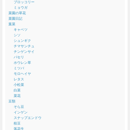
ブロッコリー
ミョウガ
菜園の草花
菜園日記
葉菜
キャベツ
シソ
シュンギク
チマサンチュ
チンゲンサイ
パセリ
ホウレン草
ミツバ
モロヘイヤ
レタス
小松菜
白菜
菜花
豆類
そら豆
インゲン
スナップエンドウ
枝豆
落花生