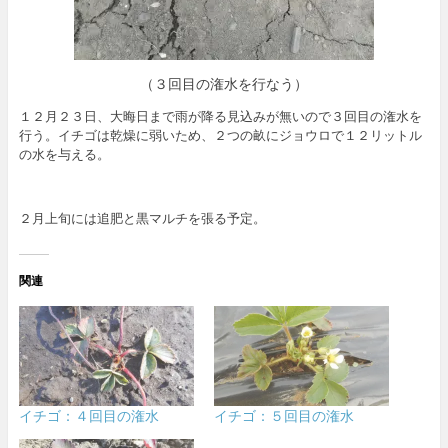
（３回目の潅水を行なう）
１２月２３日、大晦日まで雨が降る見込みが無いので３回目の潅水を
行う。イチゴは乾燥に弱いため、２つの畝にジョウロで１２リットル
の水を与える。
２月上旬には追肥と黒マルチを張る予定。
関連
イチゴ：４回目の潅水
イチゴ：５回目の潅水