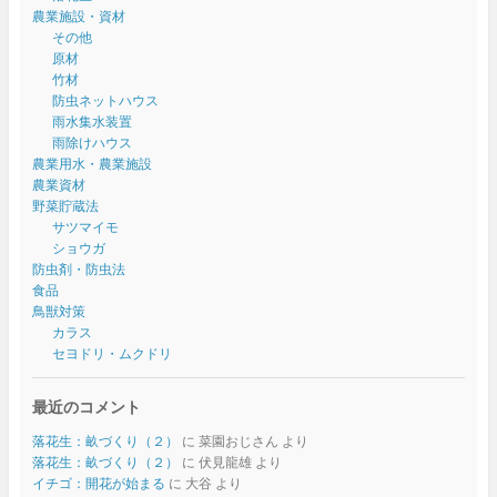
農業施設・資材
その他
原材
竹材
防虫ネットハウス
雨水集水装置
雨除けハウス
農業用水・農業施設
農業資材
野菜貯蔵法
サツマイモ
ショウガ
防虫剤・防虫法
食品
鳥獣対策
カラス
セヨドリ・ムクドリ
最近のコメント
落花生：畝づくり（２）
に
菜園おじさん
より
落花生：畝づくり（２）
に
伏見龍雄
より
イチゴ：開花が始まる
に
大谷
より