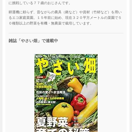
に挑戦している７７歳のおじさんです。
耕運機に頼らず、昔ながらの農具（鍬など）や資材（竹材など）を用い
るエコ家庭菜園。１５年前に始め、現在３２０平方メートルの菜園で５
０種類以上の野菜を有機・無農薬で栽培しています。
雑誌「やさい畑」で連載中