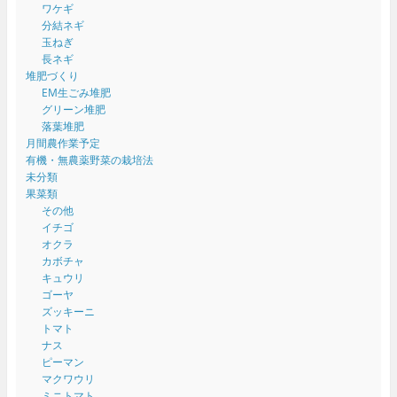
ワケギ
分結ネギ
玉ねぎ
長ネギ
堆肥づくり
EM生ごみ堆肥
グリーン堆肥
落葉堆肥
月間農作業予定
有機・無農薬野菜の栽培法
未分類
果菜類
その他
イチゴ
オクラ
カボチャ
キュウリ
ゴーヤ
ズッキーニ
トマト
ナス
ピーマン
マクワウリ
ミニトマト