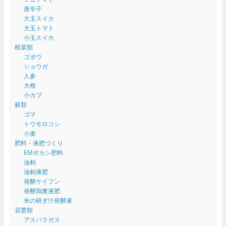
唐辛子
大玉スイカ
大玉トマト
小玉スイカ
根菜類
ゴボウ
ショウガ
人参
大根
小カブ
穀類
ゴマ
トウモロコシ
小麦
肥料・液肥づくり
EMボカシ肥料
油粕
油粕液肥
発酵ケイフン
発酵鶏糞液肥
米の研ぎ汁発酵液
花蕾類
アスパラガス