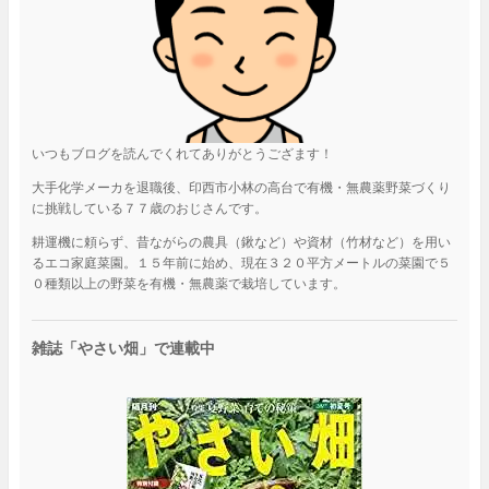
いつもブログを読んでくれてありがとうござます！
大手化学メーカを退職後、印西市小林の高台で有機・無農薬野菜づくり
に挑戦している７７歳のおじさんです。
耕運機に頼らず、昔ながらの農具（鍬など）や資材（竹材など）を用い
るエコ家庭菜園。１５年前に始め、現在３２０平方メートルの菜園で５
０種類以上の野菜を有機・無農薬で栽培しています。
雑誌「やさい畑」で連載中