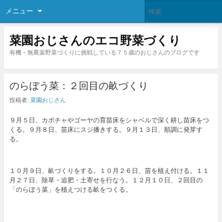
メニュー
菜園おじさんのエコ野菜づくり
有機・無農薬野菜づくりに挑戦している７５歳のおじさんのブログです
のらぼう菜：２回目の畝づくり
投稿者:
菜園おじさん
９月５日、カボチャやゴーヤの育苗床をシャベルで深く耕し苗床をつ
くる。９月８日、苗床にスジ播きする。９月１３日、順調に発芽す
る。
１０月９日、畝づくりをする。１０月２６日、苗を植え付ける。１１
月２７日、除草・追肥・土寄せを行なう。１２月１０日、２回目の
「のらぼう菜」を植えつける畝をつくる。