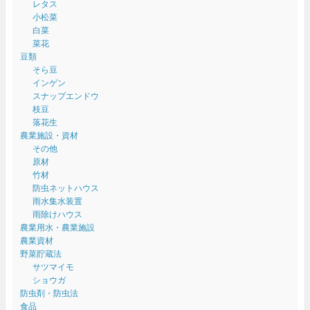
レタス
小松菜
白菜
菜花
豆類
そら豆
インゲン
スナップエンドウ
枝豆
落花生
農業施設・資材
その他
原材
竹材
防虫ネットハウス
雨水集水装置
雨除けハウス
農業用水・農業施設
農業資材
野菜貯蔵法
サツマイモ
ショウガ
防虫剤・防虫法
食品