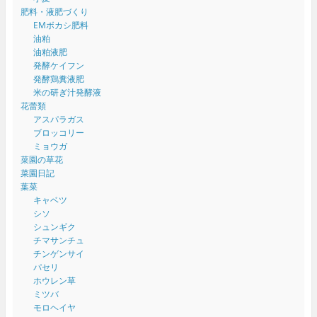
肥料・液肥づくり
EMボカシ肥料
油粕
油粕液肥
発酵ケイフン
発酵鶏糞液肥
米の研ぎ汁発酵液
花蕾類
アスパラガス
ブロッコリー
ミョウガ
菜園の草花
菜園日記
葉菜
キャベツ
シソ
シュンギク
チマサンチュ
チンゲンサイ
パセリ
ホウレン草
ミツバ
モロヘイヤ