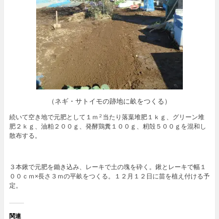
（ネギ・サトイモの跡地に畝をつくる）
続いて空き地で元肥として１ｍ
当たり落葉堆肥１ｋｇ、グリーン堆
２
肥２ｋｇ、油粕２００ｇ、発酵鶏糞１００ｇ、籾殻５００ｇを混和し
散布する。
３本鍬で元肥を鋤き込み、レーキで土の塊を砕く。鍬とレーキで幅１
００ｃｍ×長さ３ｍの平畝をつくる。１２月１２日に苗を植え付ける予
定。
関連