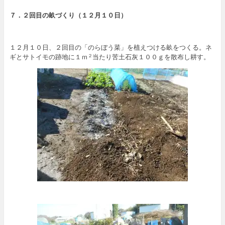
７．２回目の畝づくり（１２月１０日）
１２月１０日、２回目の「のらぼう菜」を植えつける畝をつくる。ネ
ギとサトイモの跡地に１ｍ
当たり苦土石灰１００ｇを散布し耕す。
２