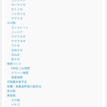
コンニャク
サツマイモ
サトイモ
ジャガイモ
ヤマイモ
ネギ類
エシャレット
ニンニク
ヤグラネギ
ヤグラネギ
ワケギ
分結ネギ
玉ねぎ
長ネギ
堆肥づくり
EM生ごみ堆肥
グリーン堆肥
落葉堆肥
月間農作業予定
有機・無農薬野菜の栽培法
未分類
果菜類
その他
イチゴ