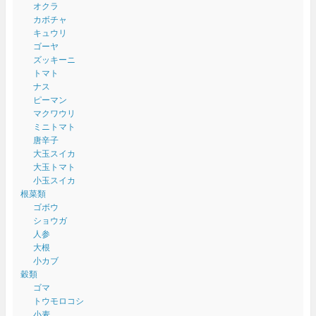
オクラ
カボチャ
キュウリ
ゴーヤ
ズッキーニ
トマト
ナス
ピーマン
マクワウリ
ミニトマト
唐辛子
大玉スイカ
大玉トマト
小玉スイカ
根菜類
ゴボウ
ショウガ
人参
大根
小カブ
穀類
ゴマ
トウモロコシ
小麦