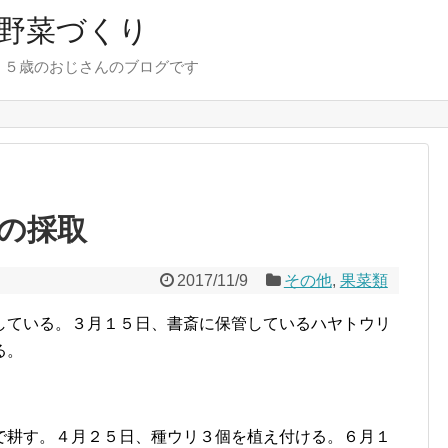
野菜づくり
７５歳のおじさんのブログです
の採取
2017/11/9
その他
,
果菜類
している。３月１５日、書斎に保管しているハヤトウリ
る。
で耕す。４月２５日、種ウリ３個を植え付ける。６月１