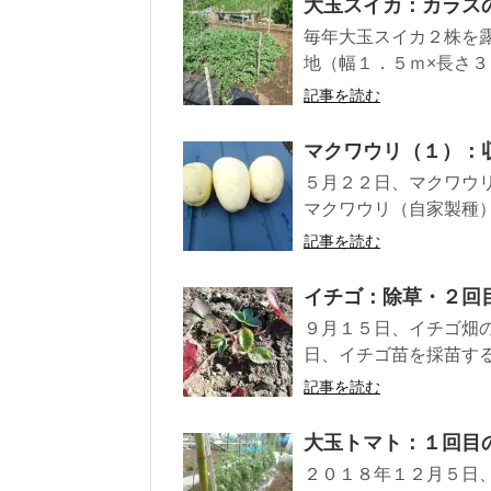
大玉スイカ：カラス
毎年大玉スイカ２株を
地（幅１．５ｍ×長さ３
記事を読む
マクワウリ（１）：
５月２２日、マクワウ
マクワウリ（自家製種）
記事を読む
イチゴ：除草・２回
９月１５日、イチゴ畑
日、イチゴ苗を採苗する
記事を読む
大玉トマト：１回目
２０１８年１２月５日