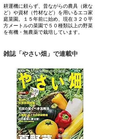
耕運機に頼らず、昔ながらの農具（鍬な
ど）や資材（竹材など）を用いるエコ家
庭菜園。１５年前に始め、現在３２０平
方メートルの菜園で５０種類以上の野菜
を有機・無農薬で栽培しています。
雑誌「やさい畑」で連載中