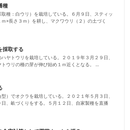
播種
採取種：白ウリ）を栽培している。６月９日、スティッ
１ｍ×長さ３ｍ）を耕し、マクワウリ（２）の土づく
を採取する
のハヤトウリを栽培している。２０１９年３月２９日、
トウリの種の芽が伸び始め１ｍ近くとなる。 ...
る
角型）でオクラを栽培している。２０２１年５月３日、
９日、畝づくりをする。５月１２日、自家製種を直播