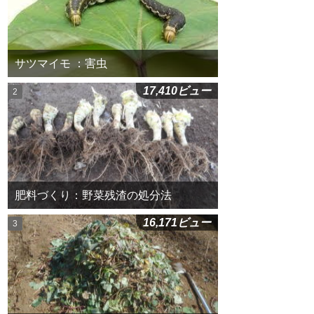
サツマイモ ：害虫
17,410ビュー
肥料づくり：野菜残渣の処分法
16,171ビュー