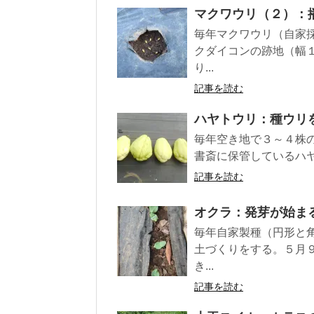
マクワウリ（２）：
毎年マクワウリ（自家
クダイコンの跡地（幅
り...
記事を読む
ハヤトウリ：種ウリ
毎年空き地で３～４株
書斎に保管しているハヤ
記事を読む
オクラ：発芽が始ま
毎年自家製種（円形と
土づくりをする。５月
き...
記事を読む