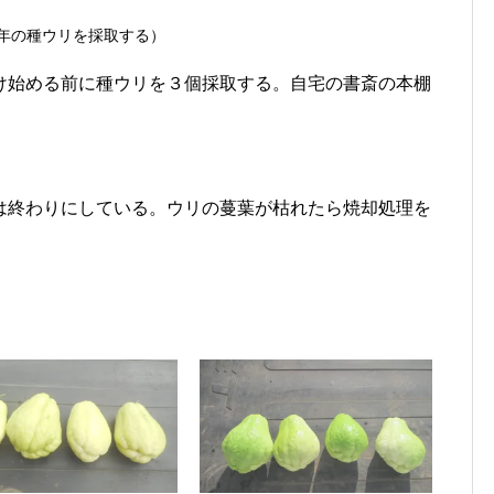
年の種ウリを採取する）
け始める前に種ウリを３個採取する。自宅の書斎の本棚
は終わりにしている。ウリの蔓葉が枯れたら焼却処理を