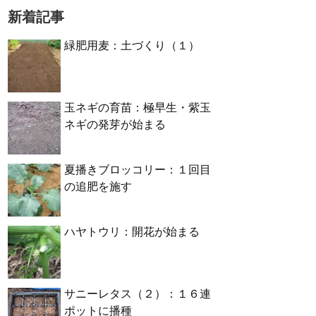
新着記事
緑肥用麦：土づくり（１）
玉ネギの育苗：極早生・紫玉
ネギの発芽が始まる
夏播きブロッコリー：１回目
の追肥を施す
ハヤトウリ：開花が始まる
サニーレタス（２）：１６連
ポットに播種