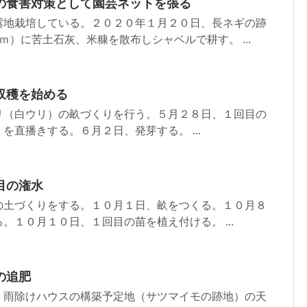
の食害対策として園芸ネットを張る
露地栽培している。２０２０年１月２０日、長ネギの跡
ｍ）に苦土石灰、米糠を散布しシャベルで耕す。 ...
収穫を始める
リ（白ウリ）の畝づくりを行う。５月２８日、１回目の
を直播きする。６月２日、発芽する。 ...
目の潅水
の土づくりをする。１０月１日、畝をつくる。１０月８
。１０月１０日、１回目の苗を植え付ける。 ...
の追肥
、雨除けハウスの構築予定地（サツマイモの跡地）の天