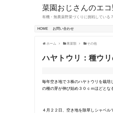
菜園おじさんのエコ
有機・無農薬野菜づくりに挑戦している
HOME
お問い合わせ
ホーム
果菜類
その他
ハヤトウリ：種ウリ
毎年空き地で３株のハヤトウリを栽培
の種の芽が伸び始め３０ｃｍほどとな
４月２２日、空き地を除草しシャベル