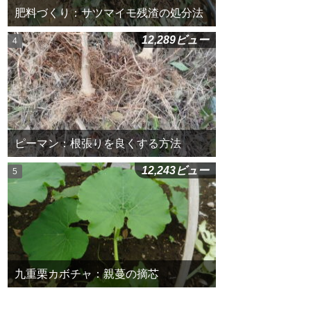
肥料づくり：サツマイモ残渣の処分法
12,289ビュー
ピーマン：根張りを良くする方法
12,243ビュー
九重栗カボチャ：親蔓の摘芯