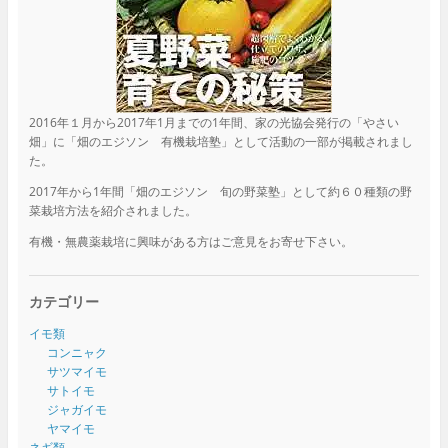
2016年１月から2017年1月までの1年間、家の光協会発行の「やさい
畑」に「畑のエジソン 有機栽培塾」として活動の一部が掲載されまし
た。
2017年から1年間「畑のエジソン 旬の野菜塾」として約６０種類の野
菜栽培方法を紹介されました。
有機・無農薬栽培に興味がある方はご意見をお寄せ下さい。
カテゴリー
イモ類
コンニャク
サツマイモ
サトイモ
ジャガイモ
ヤマイモ
ネギ類