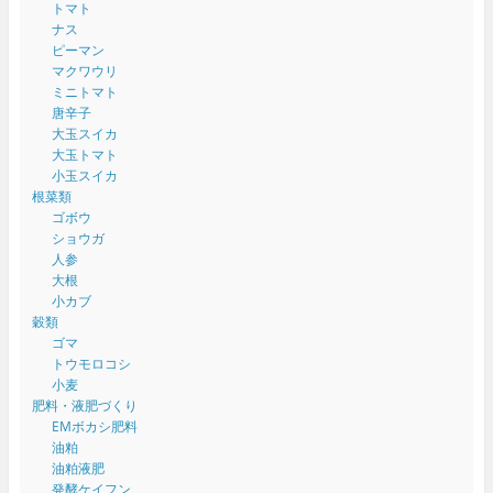
トマト
ナス
ピーマン
マクワウリ
ミニトマト
唐辛子
大玉スイカ
大玉トマト
小玉スイカ
根菜類
ゴボウ
ショウガ
人参
大根
小カブ
穀類
ゴマ
トウモロコシ
小麦
肥料・液肥づくり
EMボカシ肥料
油粕
油粕液肥
発酵ケイフン