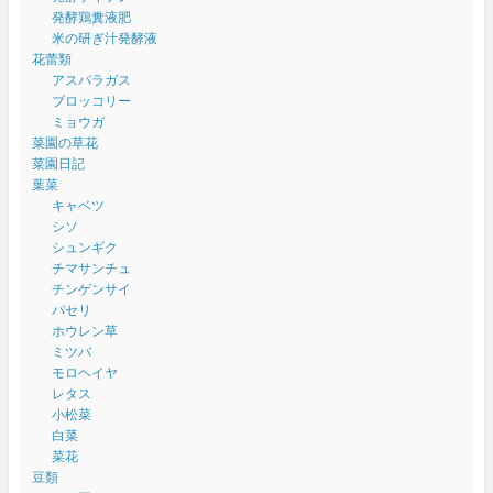
発酵鶏糞液肥
米の研ぎ汁発酵液
花蕾類
アスパラガス
ブロッコリー
ミョウガ
菜園の草花
菜園日記
葉菜
キャベツ
シソ
シュンギク
チマサンチュ
チンゲンサイ
パセリ
ホウレン草
ミツバ
モロヘイヤ
レタス
小松菜
白菜
菜花
豆類