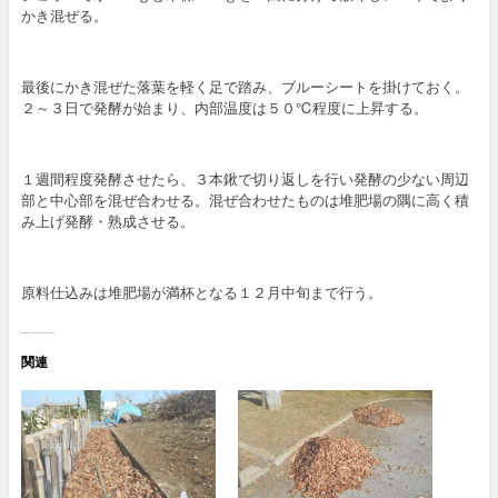
かき混ぜる。
最後にかき混ぜた落葉を軽く足で踏み、ブルーシートを掛けておく。
２～３日で発酵が始まり、内部温度は５０℃程度に上昇する。
１週間程度発酵させたら、３本鍬で切り返しを行い発酵の少ない周辺
部と中心部を混ぜ合わせる。混ぜ合わせたものは堆肥場の隅に高く積
み上げ発酵・熟成させる。
原料仕込みは堆肥場が満杯となる１２月中旬まで行う。
関連