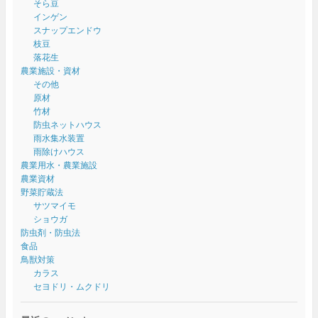
そら豆
インゲン
スナップエンドウ
枝豆
落花生
農業施設・資材
その他
原材
竹材
防虫ネットハウス
雨水集水装置
雨除けハウス
農業用水・農業施設
農業資材
野菜貯蔵法
サツマイモ
ショウガ
防虫剤・防虫法
食品
鳥獣対策
カラス
セヨドリ・ムクドリ