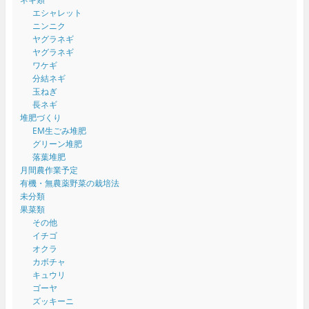
エシャレット
ニンニク
ヤグラネギ
ヤグラネギ
ワケギ
分結ネギ
玉ねぎ
長ネギ
堆肥づくり
EM生ごみ堆肥
グリーン堆肥
落葉堆肥
月間農作業予定
有機・無農薬野菜の栽培法
未分類
果菜類
その他
イチゴ
オクラ
カボチャ
キュウリ
ゴーヤ
ズッキーニ