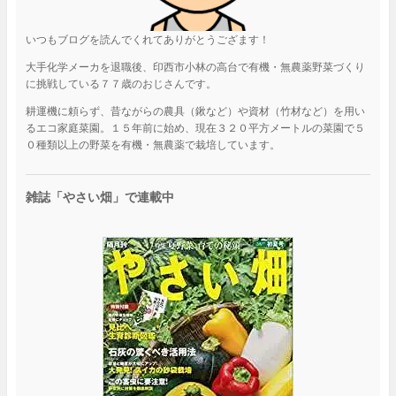
いつもブログを読んでくれてありがとうござます！
大手化学メーカを退職後、印西市小林の高台で有機・無農薬野菜づくり
に挑戦している７７歳のおじさんです。
耕運機に頼らず、昔ながらの農具（鍬など）や資材（竹材など）を用い
るエコ家庭菜園。１５年前に始め、現在３２０平方メートルの菜園で５
０種類以上の野菜を有機・無農薬で栽培しています。
雑誌「やさい畑」で連載中