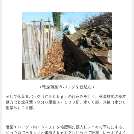
（乾燥落葉６バッグを仕込む）
そして落葉６バッグ（約９０ｋｇ）の仕込みを行う。落葉堆肥の基本
処方は乾燥落葉（水分０重量％）１００部、水６０部、米糠（水分０
重量％）２０部。
落葉１バッグ（約１５ｋｇ）を堆肥場に投入しレーキで平らにする。
ジョウロで水９ｋｇと米糠３ｋｇを２回に分けて散布しレーキでよく