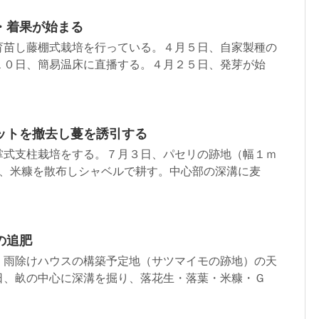
・着果が始まる
育苗し藤棚式栽培を行っている。４月５日、自家製種の
１０日、簡易温床に直播する。４月２５日、発芽が始
ットを撤去し蔓を誘引する
掌式支柱栽培をする。７月３日、パセリの跡地（幅１ｍ
灰、米糠を散布しシャベルで耕す。中心部の深溝に麦
の追肥
、雨除けハウスの構築予定地（サツマイモの跡地）の天
日、畝の中心に深溝を掘り、落花生・落葉・米糠・Ｇ