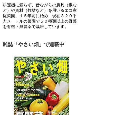
耕運機に頼らず、昔ながらの農具（鍬な
ど）や資材（竹材など）を用いるエコ家
庭菜園。１５年前に始め、現在３２０平
方メートルの菜園で５０種類以上の野菜
を有機・無農薬で栽培しています。
雑誌「やさい畑」で連載中