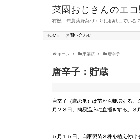
菜園おじさんのエコ
有機・無農薬野菜づくりに挑戦している
HOME
お問い合わせ
ホーム
果菜類
唐辛子
唐辛子：貯蔵
唐辛子（鷹の爪）は苗から栽培する。
月２８日、簡易温床に直播きする。３
５月１５日、自家製苗８株を植え付け