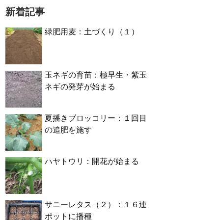
新着記事
緑肥用麦：土づくり（１）
玉ネギの育苗：極早生・紫玉
ネギの発芽が始まる
夏播きブロッコリー：１回目
の追肥を施す
ハヤトウリ：開花が始まる
サニーレタス（２）：１６連
ポットに播種