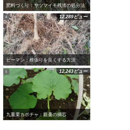
肥料づくり：サツマイモ残渣の処分法
12,289ビュー
ピーマン：根張りを良くする方法
12,243ビュー
九重栗カボチャ：親蔓の摘芯