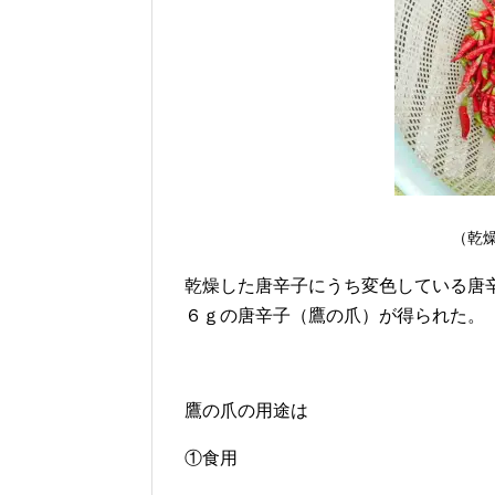
（乾
乾燥した唐辛子にうち変色している唐
６ｇの唐辛子（鷹の爪）が得られた。
鷹の爪の用途は
①食用