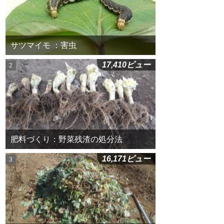
サツマイモ ：害虫
17,410ビュー
肥料づくり：野菜残渣の処分法
16,171ビュー