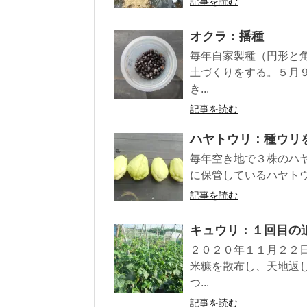
記事を読む
オクラ：播種
毎年自家製種（円形と
土づくりをする。５月
き...
記事を読む
ハヤトウリ：種ウリ
毎年空き地で３株のハ
に保管しているハヤトウ
記事を読む
キュウリ：１回目の
２０２０年１１月２２
米糠を散布し、天地返
つ...
記事を読む