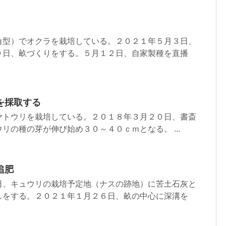
角型）でオクラを栽培している。２０２１年５月３日、
９日、畝づくりをする。５月１２日、自家製種を直播
を採取する
ヤトウリを栽培している。２０１８年３月２０日、書斎
リの種の芽が伸び始め３０～４０ｃｍとなる。 ...
追肥
日、キュウリの栽培予定地（ナスの跡地）に苦土石灰と
しをする。２０２１年１月２６日、畝の中心に深溝を