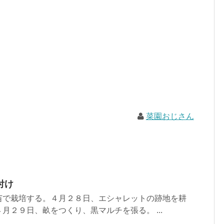
菜園おじさん
付け
苗で栽培する。４月２８日、エシャレットの跡地を耕
月２９日、畝をつくり、黒マルチを張る。 ...