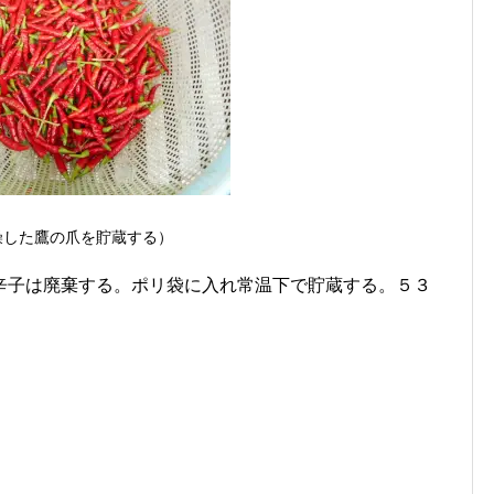
燥した鷹の爪を貯蔵する）
辛子は廃棄する。ポリ袋に入れ常温下で貯蔵する。５３