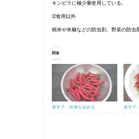
キンピラに極少量使用している。
➁食用以外
精米や米糠などの防虫剤、野菜の防虫
関連
唐辛子：収穫を始める
唐辛子