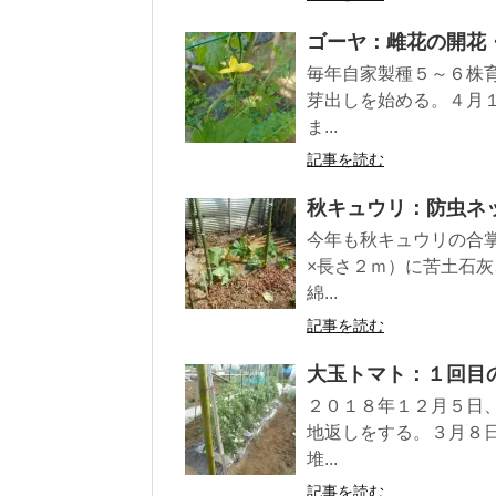
ゴーヤ：雌花の開花
毎年自家製種５～６株
芽出しを始める。４月
ま...
記事を読む
秋キュウリ：防虫ネ
今年も秋キュウリの合
×長さ２ｍ）に苦土石
綿...
記事を読む
大玉トマト：１回目
２０１８年１２月５日
地返しをする。３月８
堆...
記事を読む