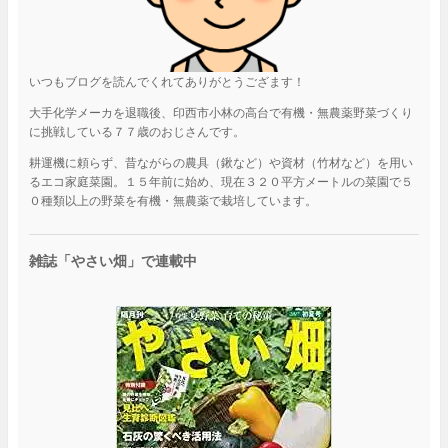
いつもブログを読んでくれてありがとうござます！
大手化学メーカを退職後、印西市小林の高台で有機・無農薬野菜づくり
に挑戦している７７歳のおじさんです。
耕運機に頼らず、昔ながらの農具（鍬など）や資材（竹材など）を用い
るエコ家庭菜園。１５年前に始め、現在３２０平方メートルの菜園で５
０種類以上の野菜を有機・無農薬で栽培しています。
雑誌「やさい畑」で連載中