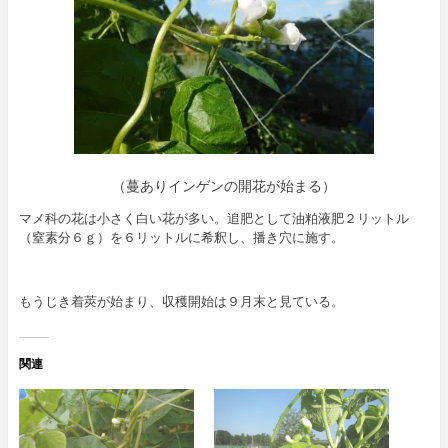
（蔓ありインゲンの開花が始まる）
マメ科の花は小さく白い花が多い。追肥として油粕液肥２リットル
（窒素分６ｇ）を６リットルに希釈し、播き穴に施す。
もうじき着莢が始まり、収穫開始は９月末と見ている。
関連