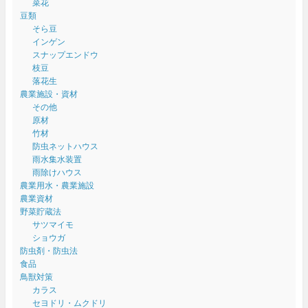
菜花
豆類
そら豆
インゲン
スナップエンドウ
枝豆
落花生
農業施設・資材
その他
原材
竹材
防虫ネットハウス
雨水集水装置
雨除けハウス
農業用水・農業施設
農業資材
野菜貯蔵法
サツマイモ
ショウガ
防虫剤・防虫法
食品
鳥獣対策
カラス
セヨドリ・ムクドリ