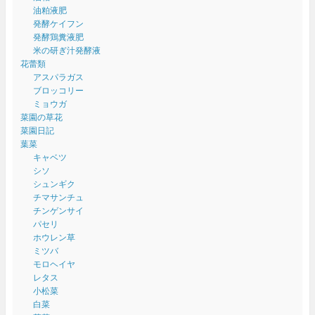
油粕液肥
発酵ケイフン
発酵鶏糞液肥
米の研ぎ汁発酵液
花蕾類
アスパラガス
ブロッコリー
ミョウガ
菜園の草花
菜園日記
葉菜
キャベツ
シソ
シュンギク
チマサンチュ
チンゲンサイ
パセリ
ホウレン草
ミツバ
モロヘイヤ
レタス
小松菜
白菜