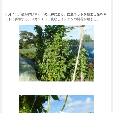
８月７日、蔓が伸びネットの天井に届く。防虫ネットを撤去し蔓をネ
ットに誘引する。９月１４日、蔓なしインゲンの開花が始まる。