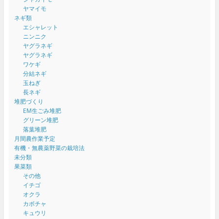
ヤマイモ
ネギ類
エシャレット
ニンニク
ヤグラネギ
ヤグラネギ
ワケギ
分結ネギ
玉ねぎ
長ネギ
堆肥づくり
EM生ごみ堆肥
グリーン堆肥
落葉堆肥
月間農作業予定
有機・無農薬野菜の栽培法
未分類
果菜類
その他
イチゴ
オクラ
カボチャ
キュウリ