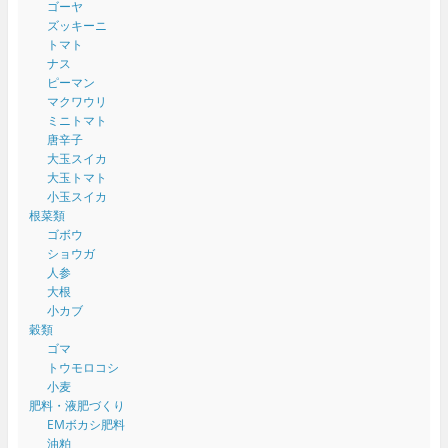
ゴーヤ
ズッキーニ
トマト
ナス
ピーマン
マクワウリ
ミニトマト
唐辛子
大玉スイカ
大玉トマト
小玉スイカ
根菜類
ゴボウ
ショウガ
人参
大根
小カブ
穀類
ゴマ
トウモロコシ
小麦
肥料・液肥づくり
EMボカシ肥料
油粕