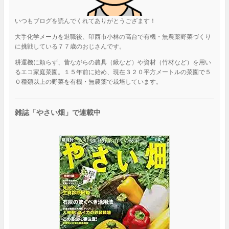
いつもブログを読んでくれてありがとうござます！
大手化学メーカを退職後、印西市小林の高台で有機・無農薬野菜づくり
に挑戦している７７歳のおじさんです。
耕運機に頼らず、昔ながらの農具（鍬など）や資材（竹材など）を用い
るエコ家庭菜園。１５年前に始め、現在３２０平方メートルの菜園で５
０種類以上の野菜を有機・無農薬で栽培しています。
雑誌「やさい畑」で連載中