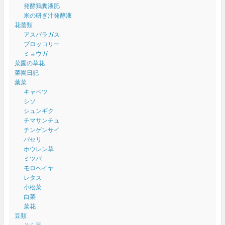
発酵鶏糞液肥
米の研ぎ汁発酵液
花蕾類
アスパラガス
ブロッコリー
ミョウガ
菜園の草花
菜園日記
葉菜
キャベツ
シソ
シュンギク
チマサンチュ
チンゲンサイ
パセリ
ホウレン草
ミツバ
モロヘイヤ
レタス
小松菜
白菜
菜花
豆類