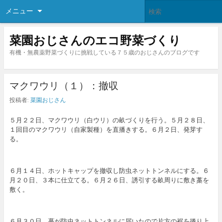
メニュー
菜園おじさんのエコ野菜づくり
有機・無農薬野菜づくりに挑戦している７５歳のおじさんのブログです
マクワウリ（１）：撤収
投稿者:
菜園おじさん
５月２２日、マクワウリ（白ウリ）の畝づくりを行う。５月２８日、
１回目のマクワウリ（自家製種）を直播きする。６月２日、発芽す
る。
６月１４日、ホットキャップを撤収し防虫ネットトンネルにする。６
月２０日、３本に仕立てる。６月２６日、誘引する畝周りに敷き藁を
敷く。
６月３０日、蔓が防虫ネットトンネルに届いたので片方の裾を捲り上