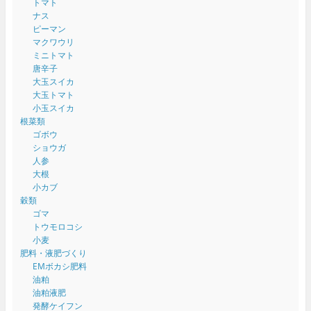
トマト
ナス
ピーマン
マクワウリ
ミニトマト
唐辛子
大玉スイカ
大玉トマト
小玉スイカ
根菜類
ゴボウ
ショウガ
人参
大根
小カブ
穀類
ゴマ
トウモロコシ
小麦
肥料・液肥づくり
EMボカシ肥料
油粕
油粕液肥
発酵ケイフン