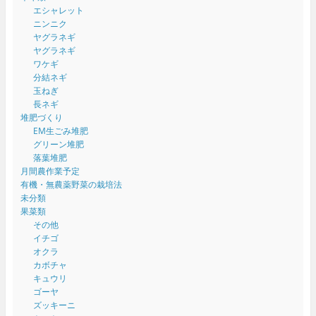
エシャレット
ニンニク
ヤグラネギ
ヤグラネギ
ワケギ
分結ネギ
玉ねぎ
長ネギ
堆肥づくり
EM生ごみ堆肥
グリーン堆肥
落葉堆肥
月間農作業予定
有機・無農薬野菜の栽培法
未分類
果菜類
その他
イチゴ
オクラ
カボチャ
キュウリ
ゴーヤ
ズッキーニ