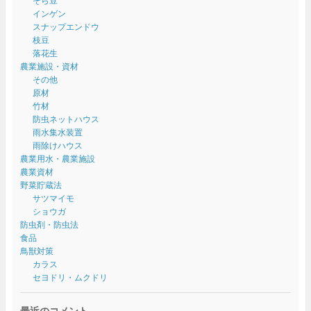
そら豆
インゲン
スナップエンドウ
枝豆
落花生
農業施設・資材
その他
原材
竹材
防虫ネットハウス
雨水集水装置
雨除けハウス
農業用水・農業施設
農業資材
野菜貯蔵法
サツマイモ
ショウガ
防虫剤・防虫法
食品
鳥獣対策
カラス
セヨドリ・ムクドリ
最近のコメント