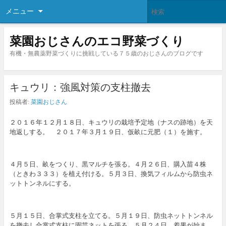
メニュー
菜園おじさんのエコ野菜づくり
有機・無農薬野菜づくりに挑戦している７５歳のおじさんのブログです
キュウリ：強風対策の支柱撤去
投稿者:
菜園おじさん
２０１６年１２月１８日、キュウリの栽培予定地（ナスの跡地）を天
地返しする。 ２０１７年３月１９日、仮畝に元肥（１）を施す。
４月５日、畝をつくり、黒マルチを張る。４月２６日、購入苗４株
（ときわ３３３）を植え付ける。５月３日、換気フィルムから防虫ネ
ットトンネルにする。
５月１５日、合掌式支柱を立てる。５月１９日、防虫ネットトンネル
を撤去し合掌式支柱に園芸ネットを張る。５月２４日、着果が始ま