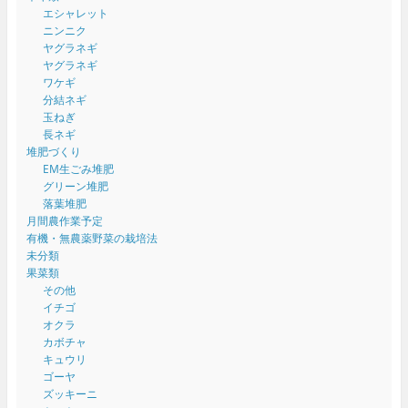
エシャレット
ニンニク
ヤグラネギ
ヤグラネギ
ワケギ
分結ネギ
玉ねぎ
長ネギ
堆肥づくり
EM生ごみ堆肥
グリーン堆肥
落葉堆肥
月間農作業予定
有機・無農薬野菜の栽培法
未分類
果菜類
その他
イチゴ
オクラ
カボチャ
キュウリ
ゴーヤ
ズッキーニ