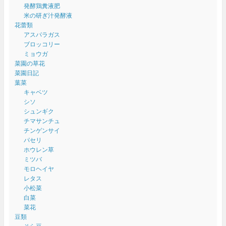
発酵鶏糞液肥
米の研ぎ汁発酵液
花蕾類
アスパラガス
ブロッコリー
ミョウガ
菜園の草花
菜園日記
葉菜
キャベツ
シソ
シュンギク
チマサンチュ
チンゲンサイ
パセリ
ホウレン草
ミツバ
モロヘイヤ
レタス
小松菜
白菜
菜花
豆類