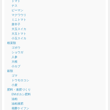
トマト
ナス
ピーマン
マクワウリ
ミニトマト
唐辛子
大玉スイカ
大玉トマト
小玉スイカ
根菜類
ゴボウ
ショウガ
人参
大根
小カブ
穀類
ゴマ
トウモロコシ
小麦
肥料・液肥づくり
EMボカシ肥料
油粕
油粕液肥
発酵ケイフン