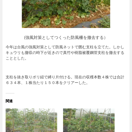
(強風対策としてつくった防風柵を撤去する）
今年は台風の強風対策として防風ネットで囲む支柱を立てた。しかし
キュウリも撤収の時下が近きので真竹や樹脂被覆鋼管支柱を撤去する
こととした。
支柱を抜き取りポリ紐で縛り片付ける。現在の収穫本数４株では合計
６３４本、１株当たり１５０本をクリアーした。
関連