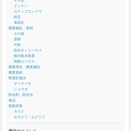
そら豆
インゲン
スナップエンドウ
枝豆
落花生
農業施設・資材
その他
原材
竹材
防虫ネットハウス
雨水集水装置
雨除けハウス
農業用水・農業施設
農業資材
野菜貯蔵法
サツマイモ
ショウガ
防虫剤・防虫法
食品
鳥獣対策
カラス
セヨドリ・ムクドリ
最近のコメント