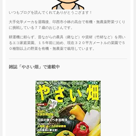
いつもブログを読んでくれてありがとうござます！
大手化学メーカを退職後、印西市小林の高台で有機・無農薬野菜づくり
に挑戦している７７歳のおじさんです。
耕運機に頼らず、昔ながらの農具（鍬など）や資材（竹材など）を用い
るエコ家庭菜園。１５年前に始め、現在３２０平方メートルの菜園で５
０種類以上の野菜を有機・無農薬で栽培しています。
雑誌「やさい畑」で連載中