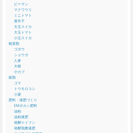
ピーマン
マクワウリ
ミニトマト
唐辛子
大玉スイカ
大玉トマト
小玉スイカ
根菜類
ゴボウ
ショウガ
人参
大根
小カブ
穀類
ゴマ
トウモロコシ
小麦
肥料・液肥づくり
EMボカシ肥料
油粕
油粕液肥
発酵ケイフン
発酵鶏糞液肥