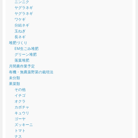
ニンニク
ヤグラネギ
ヤグラネギ
ワケギ
分結ネギ
玉ねぎ
長ネギ
堆肥づくり
EM生ごみ堆肥
グリーン堆肥
落葉堆肥
月間農作業予定
有機・無農薬野菜の栽培法
未分類
果菜類
その他
イチゴ
オクラ
カボチャ
キュウリ
ゴーヤ
ズッキーニ
トマト
ナス