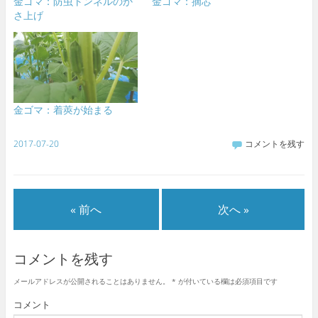
金ゴマ：防虫トンネルのか
金ゴマ：摘芯
さ上げ
金ゴマ：着莢が始まる
2017-07-20
コメントを残す
« 前へ
次へ »
コメントを残す
メールアドレスが公開されることはありません。
*
が付いている欄は必須項目です
コメント