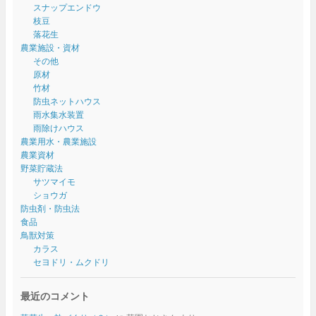
スナップエンドウ
枝豆
落花生
農業施設・資材
その他
原材
竹材
防虫ネットハウス
雨水集水装置
雨除けハウス
農業用水・農業施設
農業資材
野菜貯蔵法
サツマイモ
ショウガ
防虫剤・防虫法
食品
鳥獣対策
カラス
セヨドリ・ムクドリ
最近のコメント