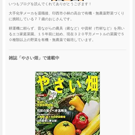
いつもブログを読んでくれてありがとうござます！
大手化学メーカを退職後、印西市小林の高台で有機・無農薬野菜づくり
に挑戦している７７歳のおじさんです。
耕運機に頼らず、昔ながらの農具（鍬など）や資材（竹材など）を用い
るエコ家庭菜園。１５年前に始め、現在３２０平方メートルの菜園で５
０種類以上の野菜を有機・無農薬で栽培しています。
雑誌「やさい畑」で連載中