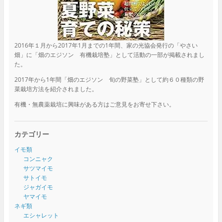
2016年１月から2017年1月までの1年間、家の光協会発行の「やさい
畑」に「畑のエジソン 有機栽培塾」として活動の一部が掲載されまし
た。
2017年から1年間「畑のエジソン 旬の野菜塾」として約６０種類の野
菜栽培方法を紹介されました。
有機・無農薬栽培に興味がある方はご意見をお寄せ下さい。
カテゴリー
イモ類
コンニャク
サツマイモ
サトイモ
ジャガイモ
ヤマイモ
ネギ類
エシャレット