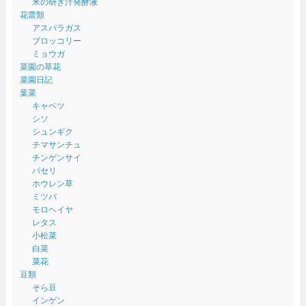
米の研ぎ汁発酵液
花蕾類
アスパラガス
ブロッコリー
ミョウガ
菜園の草花
菜園日記
葉菜
キャベツ
シソ
シュンギク
チマサンチュ
チンゲンサイ
パセリ
ホウレン草
ミツバ
モロヘイヤ
レタス
小松菜
白菜
菜花
豆類
そら豆
インゲン