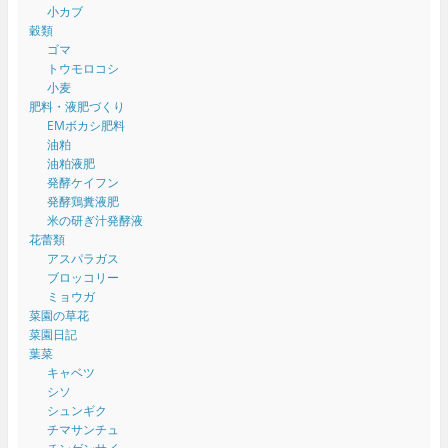
小カブ
穀類
ゴマ
トウモロコシ
小麦
肥料・液肥づくり
EMボカシ肥料
油粕
油粕液肥
発酵ケイフン
発酵鶏糞液肥
米の研ぎ汁発酵液
花蕾類
アスパラガス
ブロッコリー
ミョウガ
菜園の草花
菜園日記
葉菜
キャベツ
シソ
シュンギク
チマサンチュ