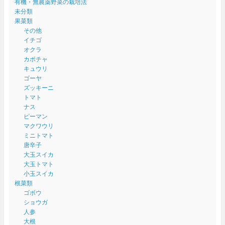
有機・無農薬野菜の栽培法
未分類
果菜類
その他
イチゴ
オクラ
カボチャ
キュウリ
ゴーヤ
ズッキーニ
トマト
ナス
ピーマン
マクワウリ
ミニトマト
唐辛子
大玉スイカ
大玉トマト
小玉スイカ
根菜類
ゴボウ
ショウガ
人参
大根