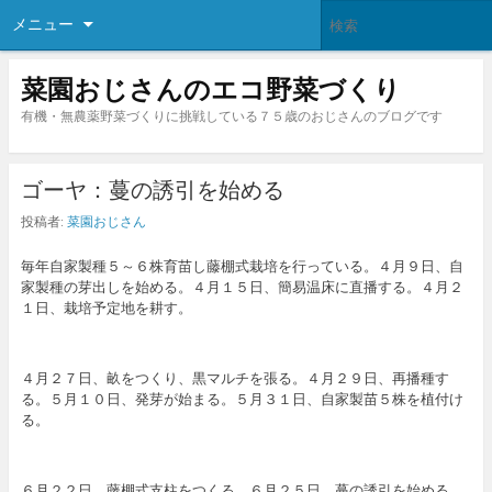
メニュー
菜園おじさんのエコ野菜づくり
有機・無農薬野菜づくりに挑戦している７５歳のおじさんのブログです
ゴーヤ：蔓の誘引を始める
投稿者:
菜園おじさん
毎年自家製種５～６株育苗し藤棚式栽培を行っている。４月９日、自
家製種の芽出しを始める。４月１５日、簡易温床に直播する。４月２
１日、栽培予定地を耕す。
４月２７日、畝をつくり、黒マルチを張る。４月２９日、再播種す
る。５月１０日、発芽が始まる。５月３１日、自家製苗５株を植付け
る。
６月２２日、藤棚式支柱をつくる。６月２５日、蔓の誘引を始める。