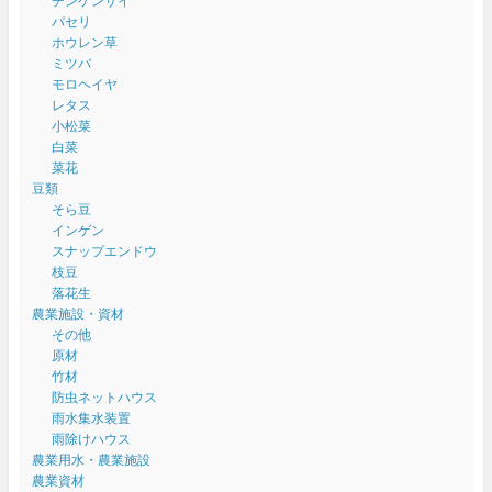
チンゲンサイ
パセリ
ホウレン草
ミツバ
モロヘイヤ
レタス
小松菜
白菜
菜花
豆類
そら豆
インゲン
スナップエンドウ
枝豆
落花生
農業施設・資材
その他
原材
竹材
防虫ネットハウス
雨水集水装置
雨除けハウス
農業用水・農業施設
農業資材