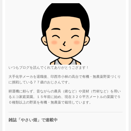
いつもブログを読んでくれてありがとうござます！
大手化学メーカを退職後、印西市小林の高台で有機・無農薬野菜づくり
に挑戦している７７歳のおじさんです。
耕運機に頼らず、昔ながらの農具（鍬など）や資材（竹材など）を用い
るエコ家庭菜園。１５年前に始め、現在３２０平方メートルの菜園で５
０種類以上の野菜を有機・無農薬で栽培しています。
雑誌「やさい畑」で連載中