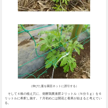
（伸びた蔓を園芸ネットに誘引する）
そして４株の植え穴に、発酵鶏糞液肥２リットル（Ｎ分５ｇ）を６
リットルに希釈し施す。７月初めには開花と着果が始まると考えてい
る。