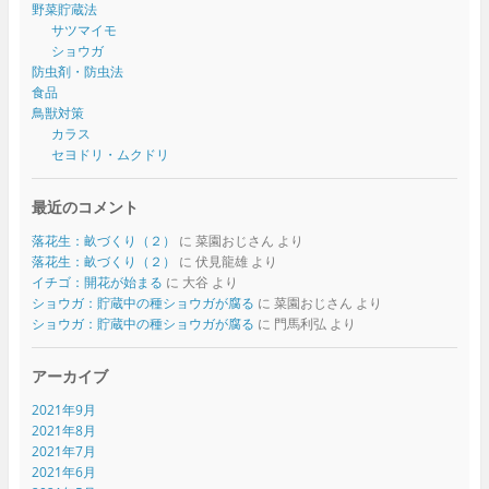
野菜貯蔵法
サツマイモ
ショウガ
防虫剤・防虫法
食品
鳥獣対策
カラス
セヨドリ・ムクドリ
最近のコメント
落花生：畝づくり（２）
に
菜園おじさん
より
落花生：畝づくり（２）
に
伏見龍雄
より
イチゴ：開花が始まる
に
大谷
より
ショウガ：貯蔵中の種ショウガが腐る
に
菜園おじさん
より
ショウガ：貯蔵中の種ショウガが腐る
に
門馬利弘
より
アーカイブ
2021年9月
2021年8月
2021年7月
2021年6月