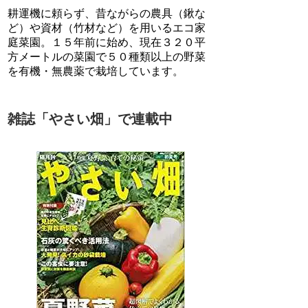
耕運機に頼らず、昔ながらの農具（鍬な
ど）や資材（竹材など）を用いるエコ家
庭菜園。１５年前に始め、現在３２０平
方メートルの菜園で５０種類以上の野菜
を有機・無農薬で栽培しています。
雑誌「やさい畑」で連載中