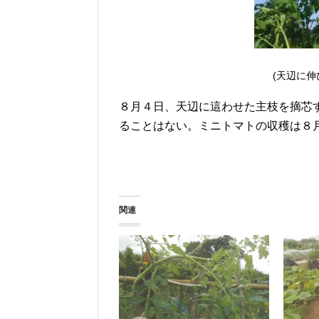
(天辺に
８月４日、天辺に這わせた主枝を摘芯
ることはない。ミニトマトの収穫は８
関連