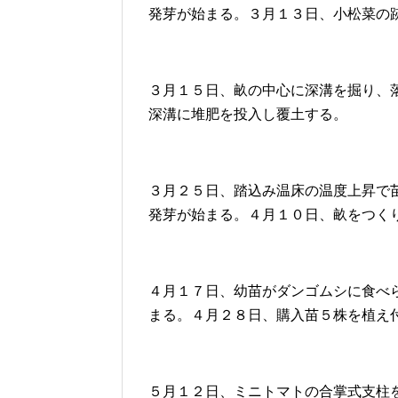
発芽が始まる。３月１３日、小松菜の
３月１５日、畝の中心に深溝を掘り、
深溝に堆肥を投入し覆土する。
３月２５日、踏込み温床の温度上昇で
発芽が始まる。４月１０日、畝をつく
４月１７日、幼苗がダンゴムシに食べ
まる。４月２８日、購入苗５株を植え
５月１２日、ミニトマトの合掌式支柱