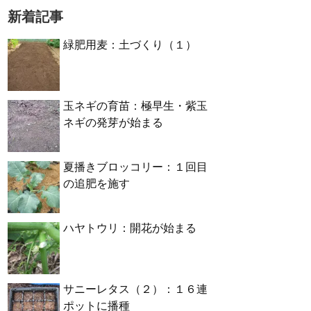
新着記事
緑肥用麦：土づくり（１）
玉ネギの育苗：極早生・紫玉
ネギの発芽が始まる
夏播きブロッコリー：１回目
の追肥を施す
ハヤトウリ：開花が始まる
サニーレタス（２）：１６連
ポットに播種