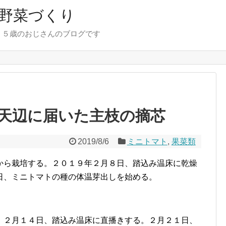
野菜づくり
７５歳のおじさんのブログです
天辺に届いた主枝の摘芯
2019/8/6
ミニトマト
,
果菜類
から栽培する。２０１９年２月８日、踏込み温床に乾燥
日、ミニトマトの種の体温芽出しを始める。
。２月１４日、踏込み温床に直播きする。２月２１日、