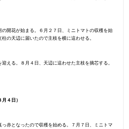
房の開花が始まる。６月２７日、ミニトマトの収穫を始
支柱の天辺に届いたので主枝を横に這わせる。
を迎える。８月４日、天辺に這わせた主枝を摘芯する。
８
月４日
）
真っ赤となったので収穫を始める。７月７日、ミニトマ