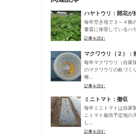
ハヤトウリ：開花が
毎年空き地で３～４株
書斎に保管しているハヤ
記事を読む
マクワウリ（２）：
毎年マクワウリ（自家
のマクワウリの畝づく
種...
記事を読む
ミニトマト：撤収
毎年ミニトマトは自家
ニトマト栽培予定地の
し...
記事を読む