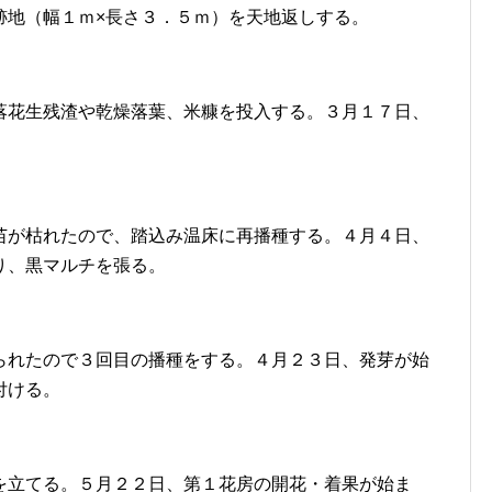
跡地（幅１ｍ×長さ３．５ｍ）を天地返しする。
落花生残渣や乾燥落葉、米糠を投入する。３月１７日、
苗が枯れたので、踏込み温床に再播種する。４月４日、
り、黒マルチを張る。
られたので３回目の播種をする。４月２３日、発芽が始
付ける。
を立てる。５月２２日、第１花房の開花・着果が始ま