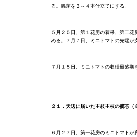
る。脇芽を３～４本仕立てにする。
５月２５日、第１花房の着果、第二花
める。７月７日、ミニトマトの先端が
７月１５日、ミニトマトの収穫最盛期
２１．天辺に届いた主枝主枝の摘芯（
６月２７日、第一花房のミニトマトが