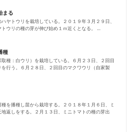
始まる
のハヤトウリを栽培している。２０１９年３月２９日、
トウリの種の芽が伸び始め１ｍ近くとなる。 ...
播種
採取種：白ウリ）を栽培している。６月２３日、２回目
りを行う。６月２８日、２回目のマクワウリ（自家製
製種を播種し苗から栽培する。２０１８年１月６日、ミ
天地返しをする。２月１３日、ミニトマトの種の芽出