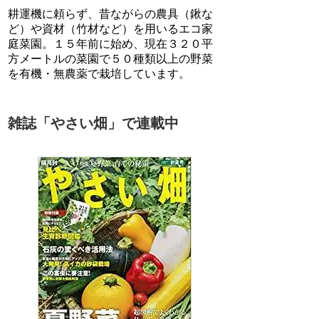
耕運機に頼らず、昔ながらの農具（鍬な
ど）や資材（竹材など）を用いるエコ家
庭菜園。１５年前に始め、現在３２０平
方メートルの菜園で５０種類以上の野菜
を有機・無農薬で栽培しています。
雑誌「やさい畑」で連載中