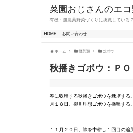
菜園おじさんのエコ
有機・無農薬野菜づくりに挑戦している
HOME
お問い合わせ
ホーム
根菜類
ゴボウ
秋播きゴボウ：ＰＯ
春に収穫する秋播きゴボウを栽培する
月１８日、柳川理想ゴボウを播種する
１１月２０日、畝を中耕し１回目の追