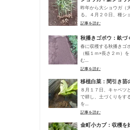
昨年から大ショウガ（
る。４月２０日、種ショ
記事を読む
秋播きゴボウ：畝づ
春に収穫する秋播きゴ
（幅１ｍ×長さ２ｍ）
む...
記事を読む
移植白菜：間引き苗
８月１７日、キャベツ
で耕し、土づくりをす
を...
記事を読む
金町小カブ：収穫を