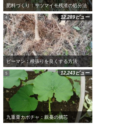
肥料づくり：サツマイモ残渣の処分法
12,289ビュー
ピーマン：根張りを良くする方法
12,243ビュー
九重栗カボチャ：親蔓の摘芯