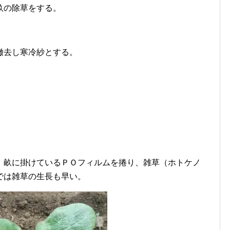
畝の除草をする。
撤去し寒冷紗とする。
。畝に掛けているＰＯフィルムを捲り、雑草（ホトケノ
では雑草の生長も早い。