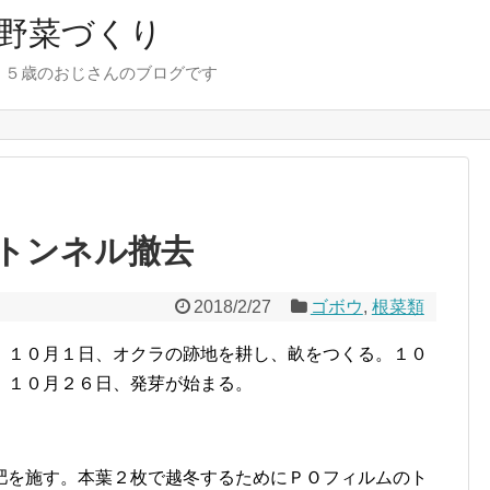
野菜づくり
７５歳のおじさんのブログです
トンネル撤去
2018/2/27
ゴボウ
,
根菜類
。１０月１日、オクラの跡地を耕し、畝をつくる。１０
。１０月２６日、発芽が始まる。
肥を施す。本葉２枚で越冬するためにＰＯフィルムのト