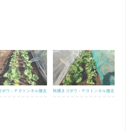
ゴボウ：ＰＯトンネル撤去
秋播きゴボウ：ＰＯトンネル撤去