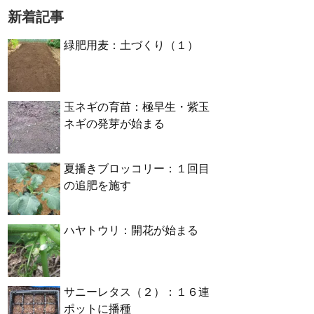
新着記事
緑肥用麦：土づくり（１）
玉ネギの育苗：極早生・紫玉
ネギの発芽が始まる
夏播きブロッコリー：１回目
の追肥を施す
ハヤトウリ：開花が始まる
サニーレタス（２）：１６連
ポットに播種