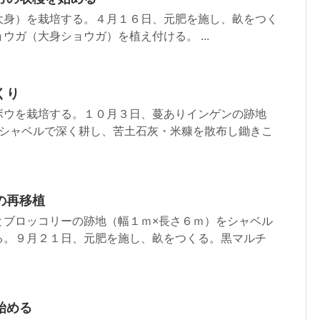
大身）を栽培する。４月１６日、元肥を施し、畝をつく
ウガ（大身ショウガ）を植え付ける。 ...
くり
ボウを栽培する。１０月３日、蔓ありインゲンの跡地
をシャベルで深く耕し、苦土石灰・米糠を散布し鋤きこ
の再移植
とブロッコリーの跡地（幅１ｍ×長さ６ｍ）をシャベル
る。９月２１日、元肥を施し、畝をつくる。黒マルチ
始める