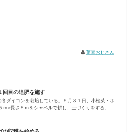
菜園おじさん
１回目の追肥を施す
の冬ダイコンを栽培している。５月３１日、小松菜・ホ
５ｍ×長さ５ｍをシャベルで耕し、土づくりをする。...
ガの収穫を始める