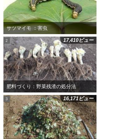
サツマイモ ：害虫
17,410ビュー
肥料づくり：野菜残渣の処分法
16,171ビュー