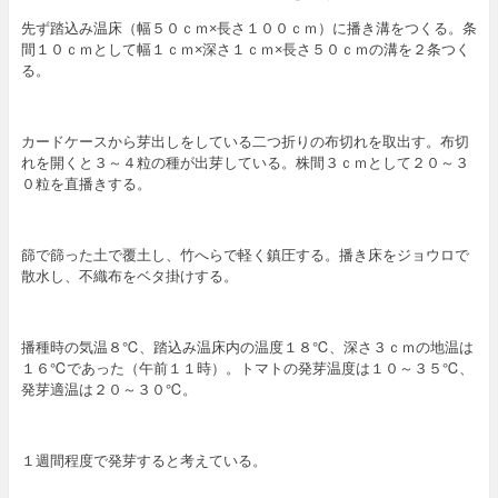
先ず踏込み温床（幅５０ｃｍ×長さ１００ｃｍ）に播き溝をつくる。条
間１０ｃｍとして幅１ｃｍ×深さ１ｃｍ×長さ５０ｃｍの溝を２条つく
る。
カードケースから芽出しをしている二つ折りの布切れを取出す。布切
れを開くと３～４粒の種が出芽している。株間３ｃｍとして２０～３
０粒を直播きする。
篩で篩った土で覆土し、竹へらで軽く鎮圧する。播き床をジョウロで
散水し、不織布をベタ掛けする。
播種時の気温８℃、踏込み温床内の温度１８℃、深さ３ｃｍの地温は
１６℃であった（午前１１時）。トマトの発芽温度は１０～３５℃、
発芽適温は２０～３０℃。
１週間程度で発芽すると考えている。