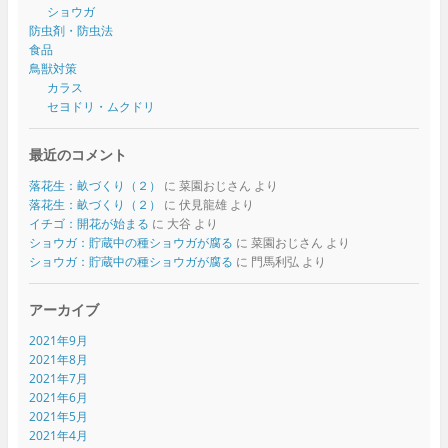
ショウガ
防虫剤・防虫法
食品
鳥獣対策
カラス
セヨドリ・ムクドリ
最近のコメント
落花生：畝づくり（２）
に
菜園おじさん
より
落花生：畝づくり（２）
に
伏見龍雄
より
イチゴ：開花が始まる
に
大谷
より
ショウガ：貯蔵中の種ショウガが腐る
に
菜園おじさん
より
ショウガ：貯蔵中の種ショウガが腐る
に
門馬利弘
より
アーカイブ
2021年9月
2021年8月
2021年7月
2021年6月
2021年5月
2021年4月