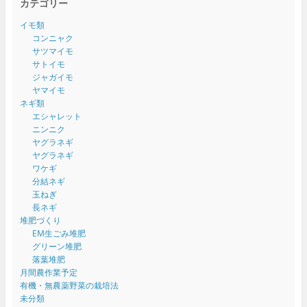
カテゴリー
イモ類
コンニャク
サツマイモ
サトイモ
ジャガイモ
ヤマイモ
ネギ類
エシャレット
ニンニク
ヤグラネギ
ヤグラネギ
ワケギ
分結ネギ
玉ねぎ
長ネギ
堆肥づくり
EM生ごみ堆肥
グリーン堆肥
落葉堆肥
月間農作業予定
有機・無農薬野菜の栽培法
未分類