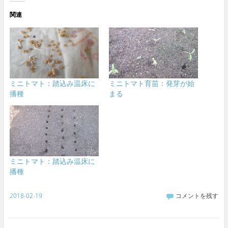
関連
ミニトマト：踏込み温床に
ミニトマト育苗：発芽が始
播種
まる
ミニトマト：踏込み温床に
播種
2018-02-19
コメントを残す