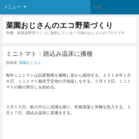
メニュー
菜園おじさんのエコ野菜づくり
有機・無農薬野菜づくりに挑戦している７５歳のおじさんのブログです
ミニトマト：踏込み温床に播種
投稿者:
菜園おじさん
毎年ミニトマトは自家製種を播種し苗から栽培する。２０１８年１月
６日、ミニトマト栽培予定地の天地返しをする。２月１３日、ミニト
マトの種の芽出しを始める。
２月１５日、畝の中心に深溝を掘り、乾燥落葉と米糠を投入する。２
月１７日、踏込み温床に直播きする。