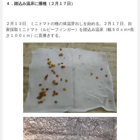
４．踏込み温床に播種（
２月１７日
）
２月１３日、ミニトマトの種の体温芽出しを始める。２月１７日、自
家採取ミニトマト（ルビーフィンガー）を踏込み温床（幅５０ｃｍ×長
さ１００ｃｍ）に直播きする。