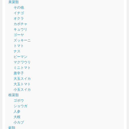
果菜類
その他
イチゴ
オクラ
カボチャ
キュウリ
ゴーヤ
ズッキーニ
トマト
ナス
ピーマン
マクワウリ
ミニトマト
唐辛子
大玉スイカ
大玉トマト
小玉スイカ
根菜類
ゴボウ
ショウガ
人参
大根
小カブ
穀類