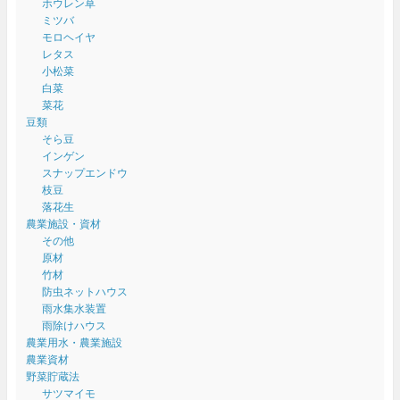
ホウレン草
ミツバ
モロヘイヤ
レタス
小松菜
白菜
菜花
豆類
そら豆
インゲン
スナップエンドウ
枝豆
落花生
農業施設・資材
その他
原材
竹材
防虫ネットハウス
雨水集水装置
雨除けハウス
農業用水・農業施設
農業資材
野菜貯蔵法
サツマイモ