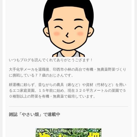
いつもブログを読んでくれてありがとうござます！
大手化学メーカを退職後、印西市小林の高台で有機・無農薬野菜づくり
に挑戦している７７歳のおじさんです。
耕運機に頼らず、昔ながらの農具（鍬など）や資材（竹材など）を用い
るエコ家庭菜園。１５年前に始め、現在３２０平方メートルの菜園で５
０種類以上の野菜を有機・無農薬で栽培しています。
雑誌「やさい畑」で連載中