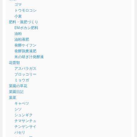
ゴマ
トウモロコシ
小麦
肥料・液肥づくり
EMボカシ肥料
油粕
油粕液肥
発酵ケイフン
発酵鶏糞液肥
米の研ぎ汁発酵液
花蕾類
アスパラガス
ブロッコリー
ミョウガ
菜園の草花
菜園日記
葉菜
キャベツ
シソ
シュンギク
チマサンチュ
チンゲンサイ
パセリ