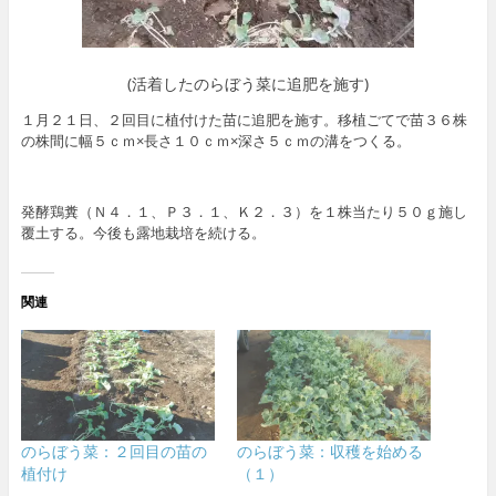
(活着したのらぼう菜に追肥を施す)
１月２１日、２回目に植付けた苗に追肥を施す。移植ごてで苗３６株
の株間に幅５ｃｍ×長さ１０ｃｍ×深さ５ｃｍの溝をつくる。
発酵鶏糞（Ｎ４．１、Ｐ３．１、Ｋ２．３）を１株当たり５０ｇ施し
覆土する。今後も露地栽培を続ける。
関連
のらぼう菜：２回目の苗の
のらぼう菜：収穫を始める
植付け
（１）