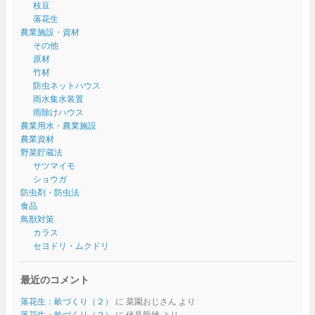
枝豆
落花生
農業施設・資材
その他
原材
竹材
防虫ネットハウス
雨水集水装置
雨除けハウス
農業用水・農業施設
農業資材
野菜貯蔵法
サツマイモ
ショウガ
防虫剤・防虫法
食品
鳥獣対策
カラス
セヨドリ・ムクドリ
最近のコメント
落花生：畝づくり（２）
に
菜園おじさん
より
落花生：畝づくり（２）
に
伏見龍雄
より