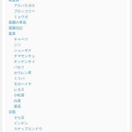
アスパラガス
ブロッコリー
ミョウガ
菜園の草花
菜園日記
葉菜
キャベツ
シソ
シュンギク
チマサンチュ
チンゲンサイ
パセリ
ホウレン草
ミツバ
モロヘイヤ
レタス
小松菜
白菜
菜花
豆類
そら豆
インゲン
スナップエンドウ