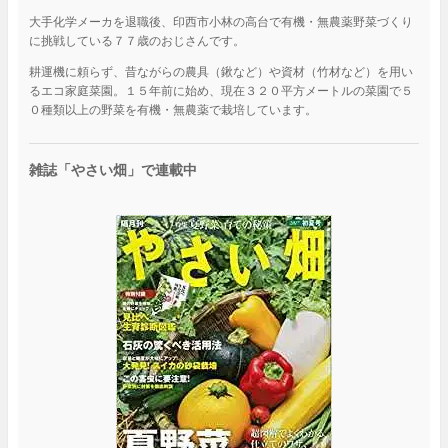
大手化学メーカを退職後、印西市小林の高台で有機・無農薬野菜づくり
に挑戦している７７歳のおじさんです。
耕運機に頼らず、昔ながらの農具（鍬など）や資材（竹材など）を用い
るエコ家庭菜園。１５年前に始め、現在３２０平方メートルの菜園で５
０種類以上の野菜を有機・無農薬で栽培しています。
雑誌「やさい畑」で連載中