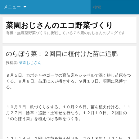
メニュー
菜園おじさんのエコ野菜づくり
有機・無農薬野菜づくりに挑戦している７５歳のおじさんのブログです
のらぼう菜：２回目に植付けた苗に追肥
投稿者:
菜園おじさん
９月５日、カボチャやゴーヤの育苗床をシャベルで深く耕し苗床をつ
くる。９月８日、苗床にスジ播きする。９月１３日、順調に発芽す
る。
１０月９日、畝づくりをする。１０月２６日、苗を植え付ける。１１
月２７日、除草・追肥・土寄せを行なう。１２月１０日、２回目の
「のらぼう菜」を植えつける畝をつくる。
１２月１４日、２回目の苗を植え付ける。２０１８年１月２１日、２