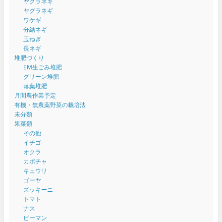
ヤグラネギ
ヤグラネギ
ワケギ
分結ネギ
玉ねぎ
長ネギ
堆肥づくり
EM生ごみ堆肥
グリーン堆肥
落葉堆肥
月間農作業予定
有機・無農薬野菜の栽培法
未分類
果菜類
その他
イチゴ
オクラ
カボチャ
キュウリ
ゴーヤ
ズッキーニ
トマト
ナス
ピーマン