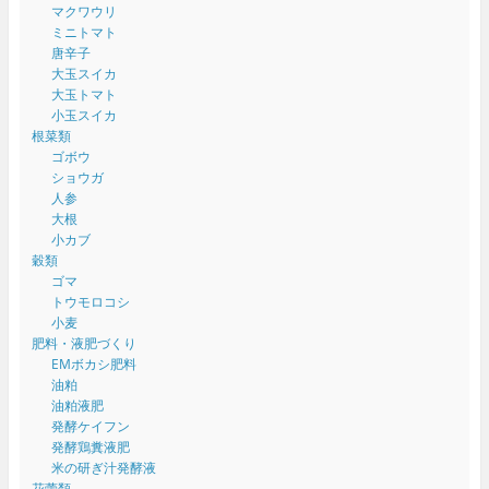
マクワウリ
ミニトマト
唐辛子
大玉スイカ
大玉トマト
小玉スイカ
根菜類
ゴボウ
ショウガ
人参
大根
小カブ
穀類
ゴマ
トウモロコシ
小麦
肥料・液肥づくり
EMボカシ肥料
油粕
油粕液肥
発酵ケイフン
発酵鶏糞液肥
米の研ぎ汁発酵液
花蕾類