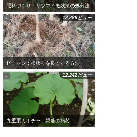
肥料づくり：サツマイモ残渣の処分法
12,288ビュー
ピーマン：根張りを良くする方法
12,242ビュー
九重栗カボチャ：親蔓の摘芯