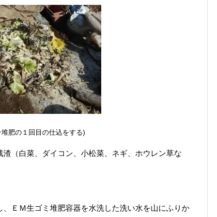
ン堆肥の１回目の仕込をする)
残渣（白菜、ダイコン、小松菜、ネギ、ホウレン草な
し、ＥＭ生ゴミ堆肥容器を水洗した洗い水を山にふりか