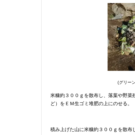
(グリー
米糠約３００ｇを散布し、落葉や野菜
ど）をＥＭ生ゴミ堆肥の上にのせる。
積み上げた山に米糠約３００ｇを散布