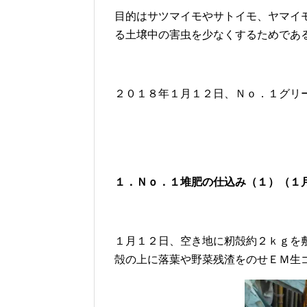
目的はサツマイモやサトイモ、ヤマイ
る土壌中の害虫を少なくするためであ
２０１８年１月１２日、Ｎｏ．１グリ
１．Ｎｏ．１堆肥の仕込み（１）（１
１月１２日、空き地に籾殻約２ｋｇを
殻の上に落葉や野菜残渣をのせＥＭ生