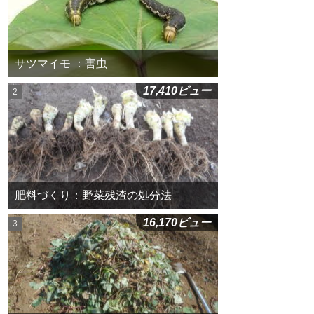
サツマイモ ：害虫
17,410ビュー
肥料づくり：野菜残渣の処分法
16,170ビュー