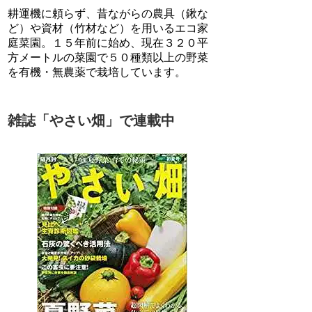
耕運機に頼らず、昔ながらの農具（鍬な
ど）や資材（竹材など）を用いるエコ家
庭菜園。１５年前に始め、現在３２０平
方メートルの菜園で５０種類以上の野菜
を有機・無農薬で栽培しています。
雑誌「やさい畑」で連載中