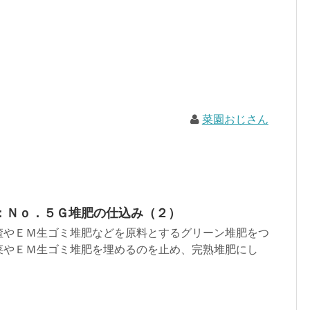
菜園おじさん
：Ｎｏ．５Ｇ堆肥の仕込み（２）
渣やＥＭ生ゴミ堆肥などを原料とするグリーン堆肥をつ
菜やＥＭ生ゴミ堆肥を埋めるのを止め、完熟堆肥にし