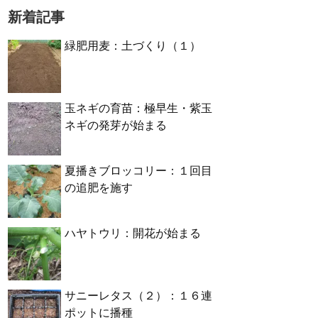
新着記事
緑肥用麦：土づくり（１）
玉ネギの育苗：極早生・紫玉
ネギの発芽が始まる
夏播きブロッコリー：１回目
の追肥を施す
ハヤトウリ：開花が始まる
サニーレタス（２）：１６連
ポットに播種