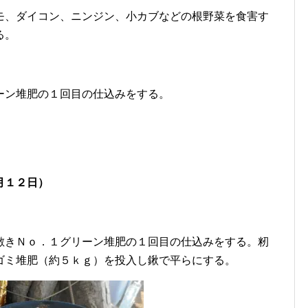
モ、ダイコン、ニンジン、小カブなどの根野菜を食害す
る。
ーン堆肥の１回目の仕込みをする。
月１２日）
敷きＮｏ．１グリーン堆肥の１回目の仕込みをする。籾
ゴミ堆肥（約５ｋｇ）を投入し鍬で平らにする。