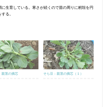
調に生育している。寒さが続くので苗の周りに籾殻を円
をする。
：親茎の摘芯
そら豆：親茎の摘芯（１）