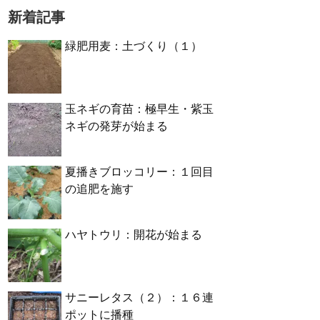
新着記事
緑肥用麦：土づくり（１）
玉ネギの育苗：極早生・紫玉
ネギの発芽が始まる
夏播きブロッコリー：１回目
の追肥を施す
ハヤトウリ：開花が始まる
サニーレタス（２）：１６連
ポットに播種