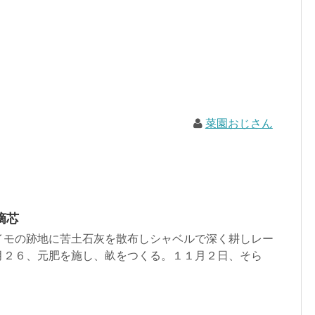
菜園おじさん
摘芯
イモの跡地に苦土石灰を散布しシャベルで深く耕しレー
月２６、元肥を施し、畝をつくる。１１月２日、そら