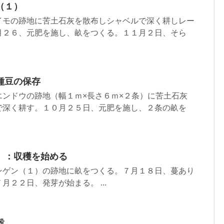
（１）
イモの跡地に苦土石灰を散布しシャベルで深く耕しレー
月２６、元肥を施し、畝をつくる。１１月２日、そら
種豆の保存
エンドウの跡地（幅１ｍ×長さ６ｍ×２条）に苦土石灰
で深く耕す。１０月２５日、元肥を施し、２条の畝を
）：収穫を始める
ンゲン（１）の跡地に畝をつくる。７月１８日、蔓あり
２２日、発芽が始まる。 ...
穀