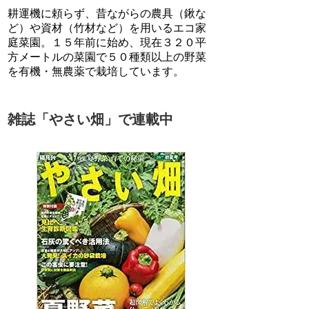
耕運機に頼らず、昔ながらの農具（鍬な
ど）や資材（竹材など）を用いるエコ家
庭菜園。１５年前に始め、現在３２０平
方メートルの菜園で５０種類以上の野菜
を有機・無農薬で栽培しています。
雑誌「やさい畑」で連載中