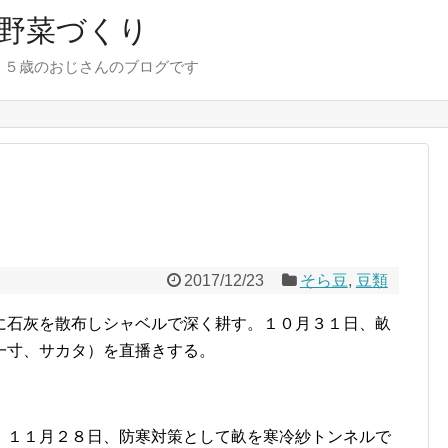
野菜づくり
７５歳のおじさんのブログです
2017/12/23
そら豆
,
豆類
に石灰を散布しシャベルで深く耕す。１０月３１日、畝
一寸、サカタ）を直播きする。
。１１月２８日、防寒対策として畝を寒冷紗トンネルで