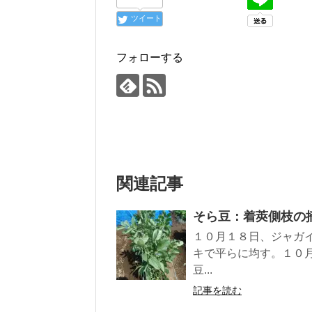
ツイート
フォローする
関連記事
そら豆：着莢側枝の
１０月１８日、ジャガ
キで平らに均す。１０
豆...
記事を読む