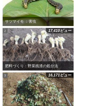
サツマイモ ：害虫
17,410ビュー
肥料づくり：野菜残渣の処分法
16,171ビュー