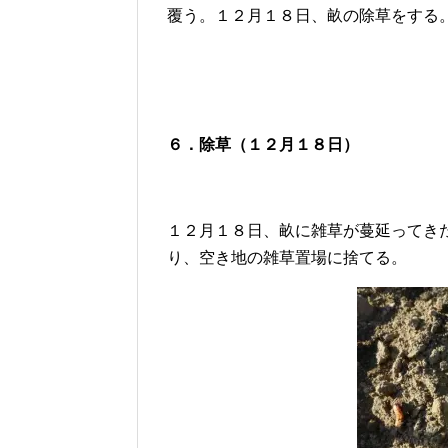
覆う。１２月１８日、畝の除草をする
６．除草（１２月１８日）
１２月１８日、畝に雑草が蔓延ってき
り、空き地の雑草置場に捨てる。