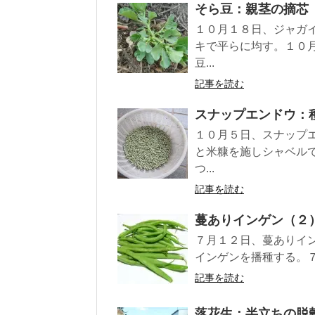
そら豆：親茎の摘芯
１０月１８日、ジャガ
キで平らに均す。１０
豆...
記事を読む
スナップエンドウ：
１０月５日、スナップ
と米糠を施しシャベル
つ...
記事を読む
蔓ありインゲン（２
７月１２日、蔓ありイ
インゲンを播種する。７月
記事を読む
落花生：半立ちの脱