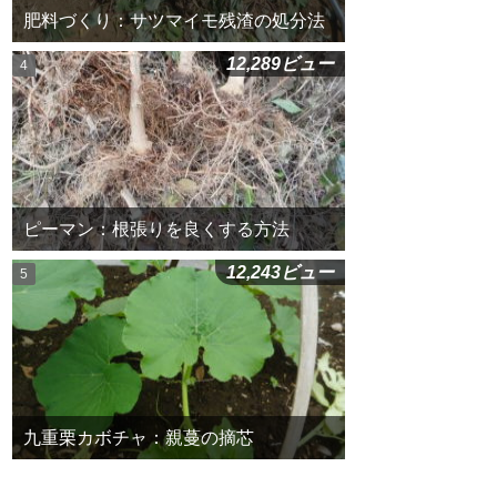
肥料づくり：サツマイモ残渣の処分法
12,289ビュー
ピーマン：根張りを良くする方法
12,243ビュー
九重栗カボチャ：親蔓の摘芯