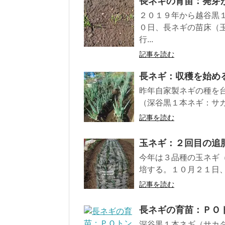
長ネギの育苗：発芽
２０１９年から越谷黒
０日、長ネギの苗床（
行...
記事を読む
長ネギ：収穫を始め
昨年自家製ネギの種を
（深谷黒１本ネギ：サカ
記事を読む
玉ネギ：２回目の追
今年は３品種の玉ネギ
培する。１０月２１日、
記事を読む
長ネギの育苗：ＰＯ
深谷黒１本ネギ（サカ