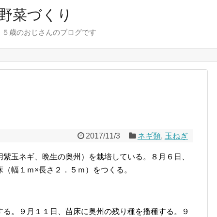
野菜づくり
７５歳のおじさんのブログです
2017/11/3
ネギ類
,
玉ねぎ
用紫玉ネギ、晩生の奥州）を栽培している。８月６日、
床（幅１ｍ×長さ２．５ｍ）をつくる。
する。９月１１日、苗床に奥州の残り種を播種する。９