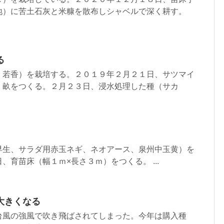
地）に苦土石灰と米糠を散布しシャベルで深く耕す。
る
：若香）を栽培する。２０１９年２月２１日、サツマイ
、畝をつくる。２月２３日、浸水処理した種（サカ
早生、サラダ用赤玉ネギ、ネオアース、泉州中玉黄）を
、育苗床（幅１ｍ×長さ３ｍ）をつくる。 ...
大きくなる
台風の強風で吹き飛ばされてしまった。今年は購入種