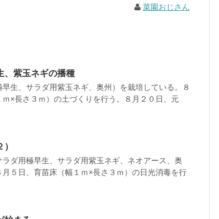
菜園おじさん
生、紫玉ネギの播種
極早生、サラダ用紫玉ネギ、奥州）を栽培している。８
１ｍ×長さ３ｍ）の土づくりを行う。８月２０日、元
２）
サラダ用極早生、サラダ用紫玉ネギ、ネオアース、奥
８月５日、育苗床（幅１ｍ×長さ３ｍ）の日光消毒を行