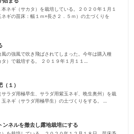
が始まる
１本ネギ（サカタ）を栽培している。２０２０年１月１
玉ネギの苗床：幅１ｍ×長さ２．５ｍ）の土づくりを
る
台風の強風で吹き飛ばされてしまった。今年は購入種
タ）で栽培する。 ２０１９年１月１１...
肥（１）
（サラダ用極早生、サラダ用紫玉ネギ、晩生奥州）を栽
玉ネギ（サラダ用極早生）の土づくりをする。 ...
トンネルを撤去し露地栽培にする
タ）を栽培している。２０２０年１２月１８日、苗床予