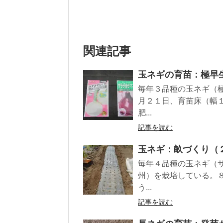
関連記事
玉ネギの育苗：極早
毎年３品種の玉ネギ（
月２１日、育苗床（幅
肥...
記事を読む
玉ネギ：畝づくり（
毎年４品種の玉ネギ（
州）を栽培している。
う...
記事を読む