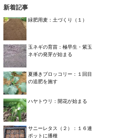
新着記事
緑肥用麦：土づくり（１）
玉ネギの育苗：極早生・紫玉
ネギの発芽が始まる
夏播きブロッコリー：１回目
の追肥を施す
ハヤトウリ：開花が始まる
サニーレタス（２）：１６連
ポットに播種