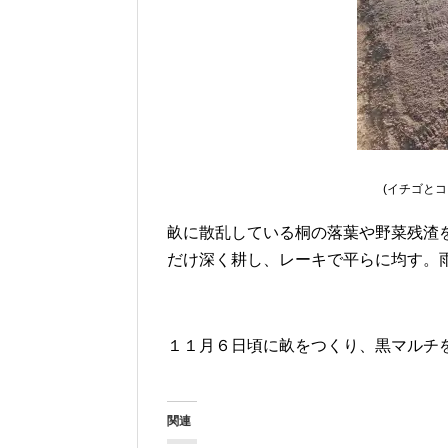
(イチゴと
畝に散乱している桐の落葉や野菜残渣
だけ深く耕し、レーキで平らに均す。
１１月６日頃に畝をつくり、黒マルチ
関連