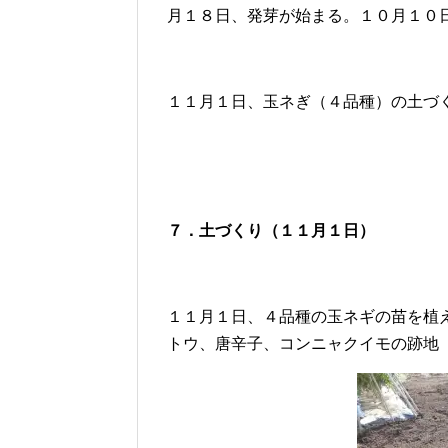
月１８日、発芽が始まる。１０月１０
１１月１日、玉ネぎ（４品種）の土づ
７．土づくり（１１月１日）
１１月１日、４品種の玉ネギの苗を植
トウ、唐辛子、コンニャクイモの跡地