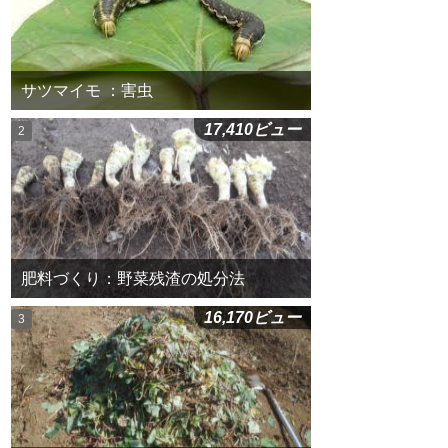
サツマイモ ：害虫
17,410ビュー
肥料づくり：野菜残渣の処分法
16,170ビュー