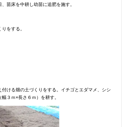
日、苗床を中耕し幼苗に追肥を施す。
くりをする。
え付ける畑の土づくりをする。イチゴとエダマメ、シシ
（幅３ｍ×長さ６ｍ）を耕す。