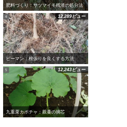
肥料づくり：サツマイモ残渣の処分法
12,289ビュー
ピーマン：根張りを良くする方法
12,243ビュー
九重栗カボチャ：親蔓の摘芯