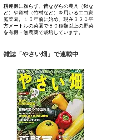
耕運機に頼らず、昔ながらの農具（鍬な
ど）や資材（竹材など）を用いるエコ家
庭菜園。１５年前に始め、現在３２０平
方メートルの菜園で５０種類以上の野菜
を有機・無農薬で栽培しています。
雑誌「やさい畑」で連載中