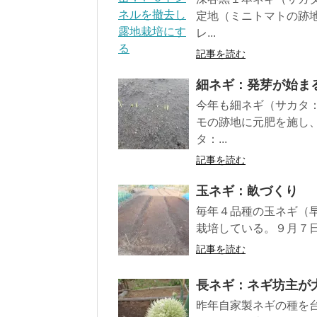
定地（ミニトマトの跡
レ...
記事を読む
細ネギ：発芽が始ま
今年も細ネギ（サカタ
モの跡地に元肥を施し
タ：...
記事を読む
玉ネギ：畝づくり
毎年４品種の玉ネギ（
栽培している。９月７日
記事を読む
長ネギ：ネギ坊主が
昨年自家製ネギの種を