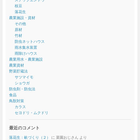
枝豆
落花生
農業施設・資材
その他
原材
竹材
防虫ネットハウス
雨水集水装置
雨除けハウス
農業用水・農業施設
農業資材
野菜貯蔵法
サツマイモ
ショウガ
防虫剤・防虫法
食品
鳥獣対策
カラス
セヨドリ・ムクドリ
最近のコメント
落花生：畝づくり（２）
に
菜園おじさん
より