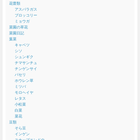
花蕾類
アスパラガス
ブロッコリー
ミョウガ
菜園の草花
菜園日記
葉菜
キャベツ
シソ
シュンギク
チマサンチュ
チンゲンサイ
パセリ
ホウレン草
ミツバ
モロヘイヤ
レタス
小松菜
白菜
菜花
豆類
そら豆
インゲン
スナップエンドウ