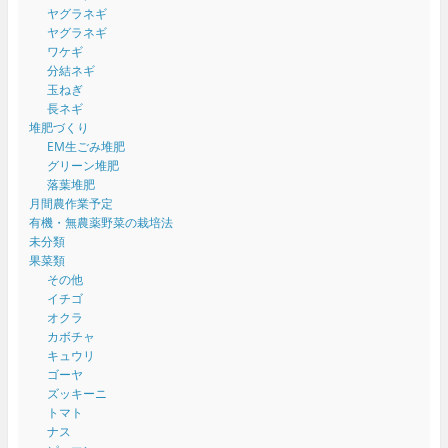
ヤグラネギ
ヤグラネギ
ワケギ
分結ネギ
玉ねぎ
長ネギ
堆肥づくり
EM生ごみ堆肥
グリーン堆肥
落葉堆肥
月間農作業予定
有機・無農薬野菜の栽培法
未分類
果菜類
その他
イチゴ
オクラ
カボチャ
キュウリ
ゴーヤ
ズッキーニ
トマト
ナス