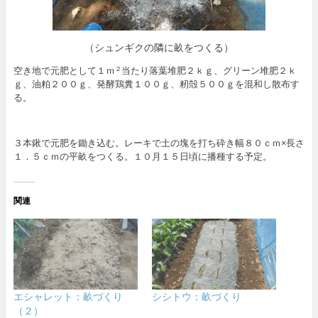
（シュンギクの隣に畝をつくる）
空き地で元肥として１ｍ
当たり落葉堆肥２ｋｇ、グリーン堆肥２ｋ
２
ｇ、油粕２００ｇ、発酵鶏糞１００ｇ、籾殻５００ｇを混和し散布す
る。
３本鍬で元肥を鋤き込む。レーキで土の塊を打ち砕き幅８０ｃｍ×長さ
１．５ｃｍの平畝をつくる。１０月１５日頃に播種する予定。
関連
エシャレット：畝づくり
シシトウ：畝づくり
（２）