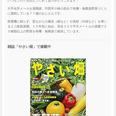
いつもブログを読んでくれてありがとうござます！
大手化学メーカを退職後、印西市小林の高台で有機・無農薬野菜づくり
に挑戦している７７歳のおじさんです。
耕運機に頼らず、昔ながらの農具（鍬など）や資材（竹材など）を用い
るエコ家庭菜園。１５年前に始め、現在３２０平方メートルの菜園で５
０種類以上の野菜を有機・無農薬で栽培しています。
雑誌「やさい畑」で連載中