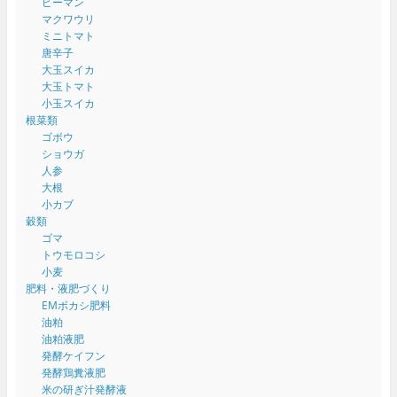
ピーマン
マクワウリ
ミニトマト
唐辛子
大玉スイカ
大玉トマト
小玉スイカ
根菜類
ゴボウ
ショウガ
人参
大根
小カブ
穀類
ゴマ
トウモロコシ
小麦
肥料・液肥づくり
EMボカシ肥料
油粕
油粕液肥
発酵ケイフン
発酵鶏糞液肥
米の研ぎ汁発酵液