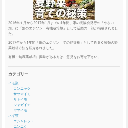
2016年１月から2017年1月までの1年間、家の光協会発行の「やさい
畑」に「畑のエジソン 有機栽培塾」として活動の一部が掲載されまし
た。
2017年から1年間「畑のエジソン 旬の野菜塾」として約６０種類の野
菜栽培方法を紹介されました。
有機・無農薬栽培に興味がある方はご意見をお寄せ下さい。
カテゴリー
イモ類
コンニャク
サツマイモ
サトイモ
ジャガイモ
ヤマイモ
ネギ類
エシャレット
ニンニク