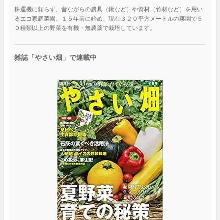
耕運機に頼らず、昔ながらの農具（鍬など）や資材（竹材など）を用い
るエコ家庭菜園。１５年前に始め、現在３２０平方メートルの菜園で５
０種類以上の野菜を有機・無農薬で栽培しています。
雑誌「やさい畑」で連載中