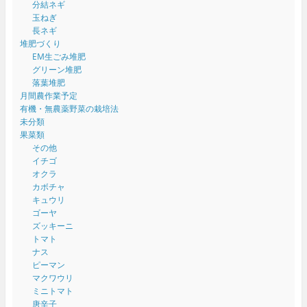
分結ネギ
玉ねぎ
長ネギ
堆肥づくり
EM生ごみ堆肥
グリーン堆肥
落葉堆肥
月間農作業予定
有機・無農薬野菜の栽培法
未分類
果菜類
その他
イチゴ
オクラ
カボチャ
キュウリ
ゴーヤ
ズッキーニ
トマト
ナス
ピーマン
マクワウリ
ミニトマト
唐辛子