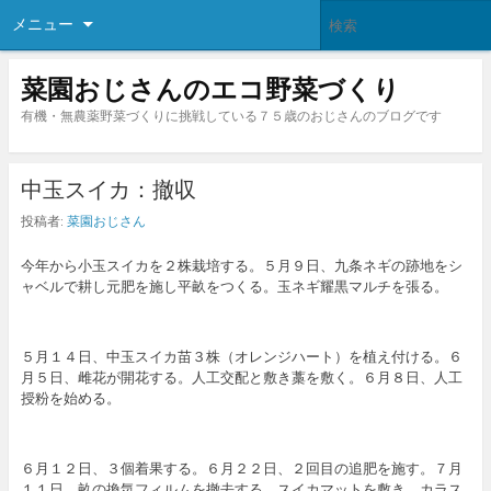
メニュー
菜園おじさんのエコ野菜づくり
有機・無農薬野菜づくりに挑戦している７５歳のおじさんのブログです
中玉スイカ：撤収
投稿者:
菜園おじさん
今年から小玉スイカを２株栽培する。５月９日、九条ネギの跡地をシ
ャベルで耕し元肥を施し平畝をつくる。玉ネギ耀黒マルチを張る。
５月１４日、中玉スイカ苗３株（オレンジハート）を植え付ける。６
月５日、雌花が開花する。人工交配と敷き藁を敷く。６月８日、人工
授粉を始める。
６月１２日、３個着果する。６月２２日、２回目の追肥を施す。７月
１１日、畝の換気フィルムを撤去する。スイカマットを敷き、カラス