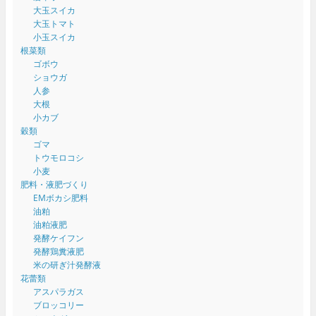
大玉スイカ
大玉トマト
小玉スイカ
根菜類
ゴボウ
ショウガ
人参
大根
小カブ
穀類
ゴマ
トウモロコシ
小麦
肥料・液肥づくり
EMボカシ肥料
油粕
油粕液肥
発酵ケイフン
発酵鶏糞液肥
米の研ぎ汁発酵液
花蕾類
アスパラガス
ブロッコリー