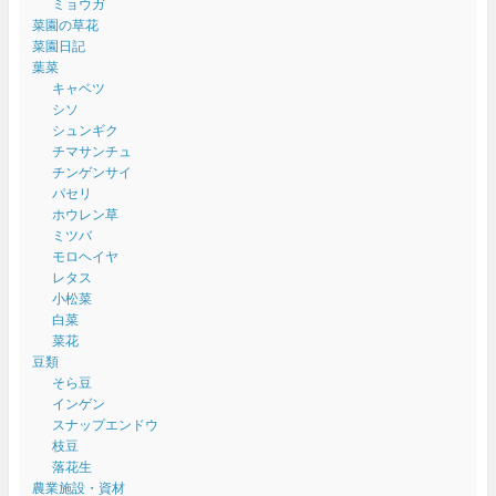
ミョウガ
菜園の草花
菜園日記
葉菜
キャベツ
シソ
シュンギク
チマサンチュ
チンゲンサイ
パセリ
ホウレン草
ミツバ
モロヘイヤ
レタス
小松菜
白菜
菜花
豆類
そら豆
インゲン
スナップエンドウ
枝豆
落花生
農業施設・資材