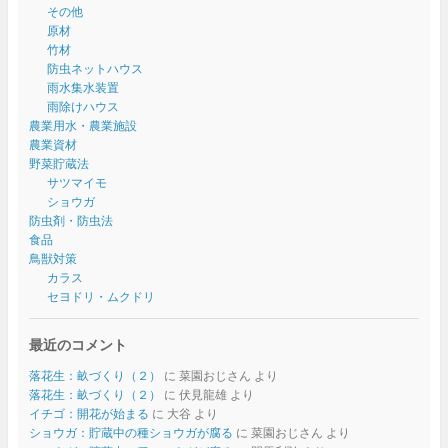
その他
原材
竹材
防虫ネットハウス
雨水集水装置
雨除けハウス
農業用水・農業施設
農業資材
野菜貯蔵法
サツマイモ
ショウガ
防虫剤・防虫法
食品
鳥獣対策
カラス
セヨドリ・ムクドリ
最近のコメント
落花生：畝づくり（２）
に
菜園おじさん
より
落花生：畝づくり（２）
に
伏見龍雄
より
イチゴ：開花が始まる
に
大谷
より
ショウガ：貯蔵中の種ショウガが腐る
に
菜園おじさん
より