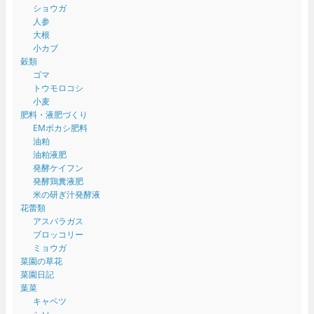
ショウガ
人参
大根
小カブ
穀類
ゴマ
トウモロコシ
小麦
肥料・液肥づくり
EMボカシ肥料
油粕
油粕液肥
発酵ケイフン
発酵鶏糞液肥
米の研ぎ汁発酵液
花蕾類
アスパラガス
ブロッコリー
ミョウガ
菜園の草花
菜園日記
葉菜
キャベツ