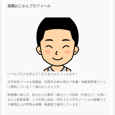
菜園おじさんプロフィール
いつもブログを読んでくれてありがとうござます！
大手化学メーカを退職後、印西市小林の高台で有機・無農薬野菜づくり
に挑戦している７７歳のおじさんです。
耕運機に頼らず、昔ながらの農具（鍬など）や資材（竹材など）を用い
るエコ家庭菜園。１５年前に始め、現在３２０平方メートルの菜園で５
０種類以上の野菜を有機・無農薬で栽培しています。