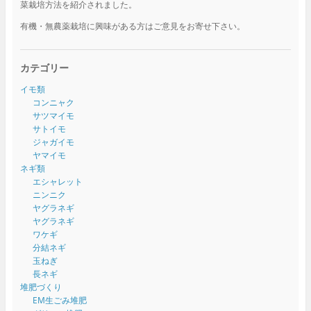
菜栽培方法を紹介されました。
有機・無農薬栽培に興味がある方はご意見をお寄せ下さい。
カテゴリー
イモ類
コンニャク
サツマイモ
サトイモ
ジャガイモ
ヤマイモ
ネギ類
エシャレット
ニンニク
ヤグラネギ
ヤグラネギ
ワケギ
分結ネギ
玉ねぎ
長ネギ
堆肥づくり
EM生ごみ堆肥