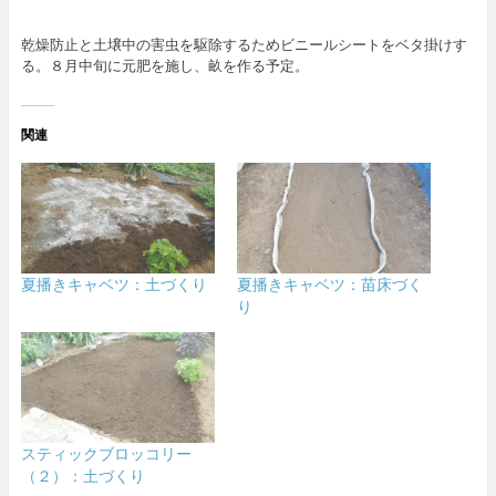
乾燥防止と土壌中の害虫を駆除するためビニールシートをベタ掛けす
る。８月中旬に元肥を施し、畝を作る予定。
関連
夏播きキャベツ：土づくり
夏播きキャベツ：苗床づく
り
スティックブロッコリー
（２）：土づくり