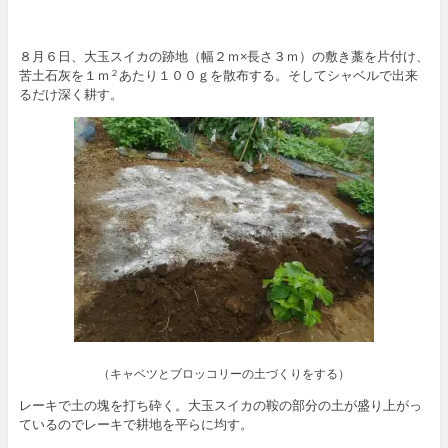
８月６日、大玉スイカの跡地（幅２ｍ×長さ３ｍ）の敷き藁を片付け、
苦土石灰を１ｍ
あたり１００ｇを散布する。そしてシャベルで出来
２
るだけ深く耕す。
（キャベツとブロッコリーの土づくりをする）
レーキで土の塊を打ち砕く。大玉スイカの鞍の部分の土が盛り上がっ
ているのでレーキで耕地を平らに均す。