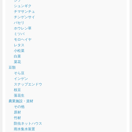
シソ
シュンギク
チマサンチュ
チンゲンサイ
パセリ
ホウレン草
ミツバ
モロヘイヤ
レタス
小松菜
白菜
菜花
豆類
そら豆
インゲン
スナップエンドウ
枝豆
落花生
農業施設・資材
その他
原材
竹材
防虫ネットハウス
雨水集水装置