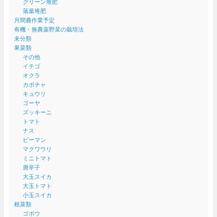
グリーン堆肥
落葉堆肥
月間農作業予定
有機・無農薬野菜の栽培法
未分類
果菜類
その他
イチゴ
オクラ
カボチャ
キュウリ
ゴーヤ
ズッキーニ
トマト
ナス
ピーマン
マクワウリ
ミニトマト
唐辛子
大玉スイカ
大玉トマト
小玉スイカ
根菜類
ゴボウ