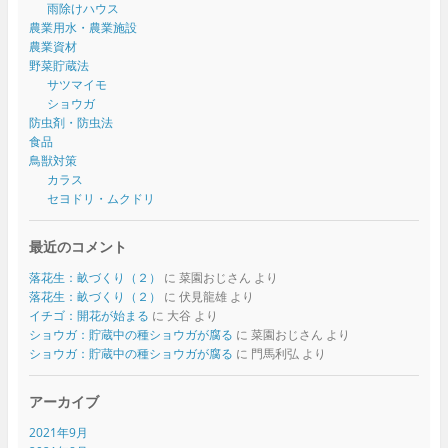
雨除けハウス
農業用水・農業施設
農業資材
野菜貯蔵法
サツマイモ
ショウガ
防虫剤・防虫法
食品
鳥獣対策
カラス
セヨドリ・ムクドリ
最近のコメント
落花生：畝づくり（２）
に
菜園おじさん
より
落花生：畝づくり（２）
に
伏見龍雄
より
イチゴ：開花が始まる
に
大谷
より
ショウガ：貯蔵中の種ショウガが腐る
に
菜園おじさん
より
ショウガ：貯蔵中の種ショウガが腐る
に
門馬利弘
より
アーカイブ
2021年9月