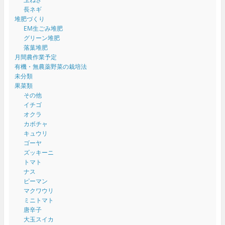
長ネギ
堆肥づくり
EM生ごみ堆肥
グリーン堆肥
落葉堆肥
月間農作業予定
有機・無農薬野菜の栽培法
未分類
果菜類
その他
イチゴ
オクラ
カボチャ
キュウリ
ゴーヤ
ズッキーニ
トマト
ナス
ピーマン
マクワウリ
ミニトマト
唐辛子
大玉スイカ