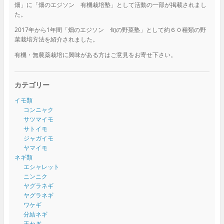
畑」に「畑のエジソン 有機栽培塾」として活動の一部が掲載されまし
た。
2017年から1年間「畑のエジソン 旬の野菜塾」として約６０種類の野
菜栽培方法を紹介されました。
有機・無農薬栽培に興味がある方はご意見をお寄せ下さい。
カテゴリー
イモ類
コンニャク
サツマイモ
サトイモ
ジャガイモ
ヤマイモ
ネギ類
エシャレット
ニンニク
ヤグラネギ
ヤグラネギ
ワケギ
分結ネギ
玉ねぎ