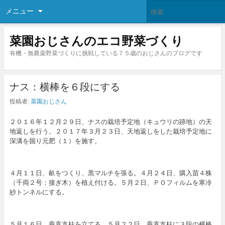
メニュー
菜園おじさんのエコ野菜づくり
有機・無農薬野菜づくりに挑戦している７５歳のおじさんのブログです
ナス：横棒を６段にする
投稿者:
菜園おじさん
２０１６年１２月２９日、ナスの栽培予定地（キュウリの跡地）の天
地返しを行う。２０１７年３月２３日、天地返しをした栽培予定地に
深溝を掘り元肥（１）を施す。
４月１１日、畝をつくり、黒マルチを張る。４月２４日、購入苗４株
（千両２号：接ぎ木）を植え付ける。５月２日、ＰＯフィルムを寒冷
紗トンネルにする。
５月１６日、垂直支柱を立てる。５月２２日、垂直支柱に３段の横棒