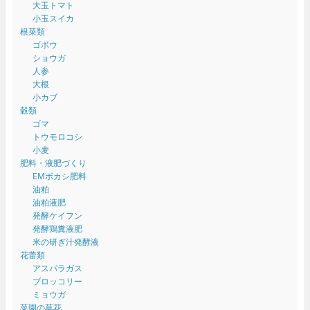
大玉トマト
小玉スイカ
根菜類
ゴボウ
ショウガ
人参
大根
小カブ
穀類
ゴマ
トウモロコシ
小麦
肥料・液肥づくり
EMボカシ肥料
油粕
油粕液肥
発酵ケイフン
発酵鶏糞液肥
米の研ぎ汁発酵液
花蕾類
アスパラガス
ブロッコリー
ミョウガ
菜園の草花