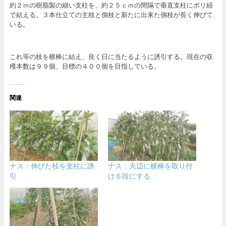
約２ｍの樹脂製の細い支柱を、約２５ｃｍの間隔で垂直支柱にポリ紐
で結える。３本仕立ての主枝と側枝と新たに出来た側枝が長く伸びて
いる。
これ等の枝を横棒に結え、良く日に当たるように誘引する。現在の収
穫本数は９９個、目標の４００個を目指している。
関連
ナス：伸びた枝を支柱に誘
ナス：天辺に横棒を取り付
引
け６段にする