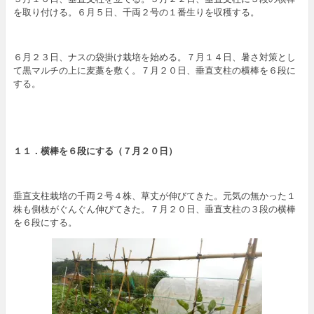
を取り付ける。６月５日、千両２号の１番生りを収穫する。
６月２３日、ナスの袋掛け栽培を始める。７月１４日、暑さ対策とし
て黒マルチの上に麦藁を敷く。７月２０日、垂直支柱の横棒を６段に
する。
１１．横棒を６段にする（７
月２０日
）
垂直支柱栽培の千両２号４株、草丈が伸びてきた。元気の無かった１
株も側枝がぐんぐん伸びてきた。７月２０日、垂直支柱の３段の横棒
を６段にする。