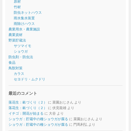
原材
竹材
防虫ネットハウス
雨水集水装置
雨除けハウス
農業用水・農業施設
農業資材
野菜貯蔵法
サツマイモ
ショウガ
防虫剤・防虫法
食品
鳥獣対策
カラス
セヨドリ・ムクドリ
最近のコメント
落花生：畝づくり（２）
に
菜園おじさん
より
落花生：畝づくり（２）
に
伏見龍雄
より
イチゴ：開花が始まる
に
大谷
より
ショウガ：貯蔵中の種ショウガが腐る
に
菜園おじさん
より
ショウガ：貯蔵中の種ショウガが腐る
に
門馬利弘
より