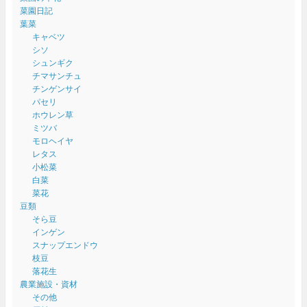
菜園日記
葉菜
キャベツ
シソ
シュンギク
チマサンチュ
チンゲンサイ
パセリ
ホウレン草
ミツバ
モロヘイヤ
レタス
小松菜
白菜
菜花
豆類
そら豆
インゲン
スナップエンドウ
枝豆
落花生
農業施設・資材
その他