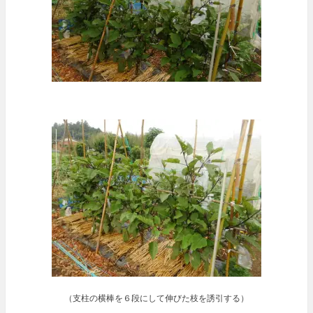
（支柱の横棒を６段にして伸びた枝を誘引する）