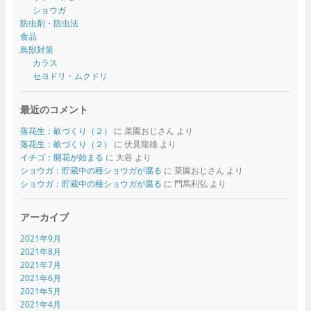
ショウガ
防虫剤・防虫法
食品
鳥獣対策
カラス
セヨドリ・ムクドリ
最近のコメント
落花生：畝づくり（２）
に
菜園おじさん
より
落花生：畝づくり（２）
に
伏見龍雄
より
イチゴ：開花が始まる
に
大谷
より
ショウガ：貯蔵中の種ショウガが腐る
に
菜園おじさん
より
ショウガ：貯蔵中の種ショウガが腐る
に
門馬利弘
より
アーカイブ
2021年9月
2021年8月
2021年7月
2021年6月
2021年5月
2021年4月