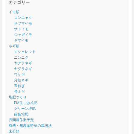
カテゴリー
イモ類
コンニャク
サツマイモ
サトイモ
ジャガイモ
ヤマイモ
ネギ類
エシャレット
ニンニク
ヤグラネギ
ヤグラネギ
ワケギ
分結ネギ
玉ねぎ
長ネギ
堆肥づくり
EM生ごみ堆肥
グリーン堆肥
落葉堆肥
月間農作業予定
有機・無農薬野菜の栽培法
未分類