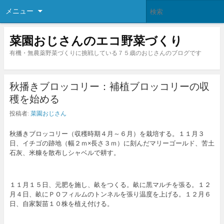
メニュー
菜園おじさんのエコ野菜づくり
有機・無農薬野菜づくりに挑戦している７５歳のおじさんのブログです
秋播きブロッコリー：補植ブロッコリーの収
穫を始める
投稿者:
菜園おじさん
秋播きブロッコリー（収穫時期４月～６月）を栽培する。１１月３
日、イチゴの跡地（幅２ｍ×長さ３ｍ）に刻んだマリーゴールド、苦土
石灰、米糠を散布しシャベルで耕す。
１１月１５日、元肥を施し、畝をつくる。畝に黒マルチを張る。１２
月４日、畝にＰＯフィルムのトンネルを張り温度を上げる。１２月６
日、自家製苗１０株を植え付ける。