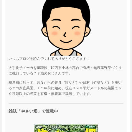
いつもブログを読んでくれてありがとうござます！
大手化学メーカを退職後、印西市小林の高台で有機・無農薬野菜づくり
に挑戦している７７歳のおじさんです。
耕運機に頼らず、昔ながらの農具（鍬など）や資材（竹材など）を用い
るエコ家庭菜園。１５年前に始め、現在３２０平方メートルの菜園で５
０種類以上の野菜を有機・無農薬で栽培しています。
雑誌「やさい畑」で連載中