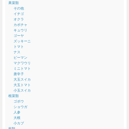
果菜類
その他
イチゴ
オクラ
カボチャ
キュウリ
ゴーヤ
ズッキーニ
トマト
ナス
ピーマン
マクワウリ
ミニトマト
唐辛子
大玉スイカ
大玉トマト
小玉スイカ
根菜類
ゴボウ
ショウガ
人参
大根
小カブ
穀類