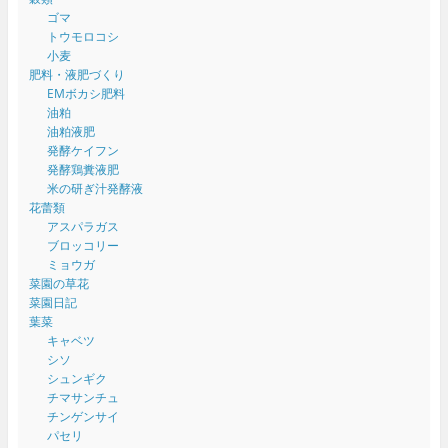
ゴマ
トウモロコシ
小麦
肥料・液肥づくり
EMボカシ肥料
油粕
油粕液肥
発酵ケイフン
発酵鶏糞液肥
米の研ぎ汁発酵液
花蕾類
アスパラガス
ブロッコリー
ミョウガ
菜園の草花
菜園日記
葉菜
キャベツ
シソ
シュンギク
チマサンチュ
チンゲンサイ
パセリ