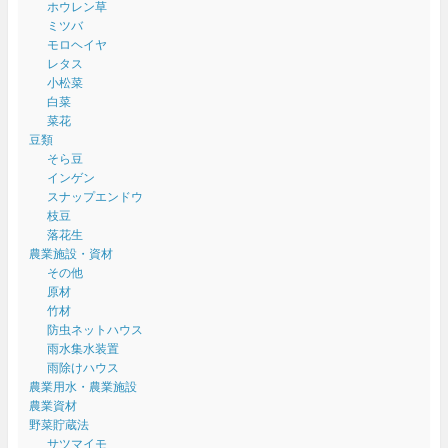
ホウレン草
ミツバ
モロヘイヤ
レタス
小松菜
白菜
菜花
豆類
そら豆
インゲン
スナップエンドウ
枝豆
落花生
農業施設・資材
その他
原材
竹材
防虫ネットハウス
雨水集水装置
雨除けハウス
農業用水・農業施設
農業資材
野菜貯蔵法
サツマイモ