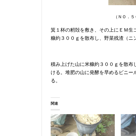
（ＮＯ．５
箕１杯の籾殻を敷き、その上にＥＭ生
糠約３００ｇを散布し、野菜残渣（ニ
積み上げた山に米糠約３００ｇを散布
ける。堆肥の山に発酵を早めるビニー
る。
関連