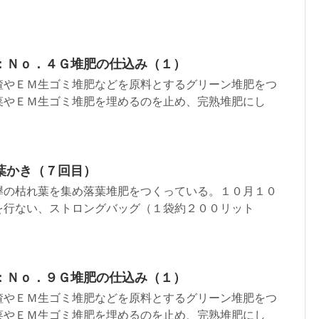
：Ｎｏ．４Ｇ堆肥の仕込み（１）
渣やＥＭ生ゴミ堆肥などを原料とするグリーン堆肥をつ
菜やＥＭ生ゴミ堆肥を埋めるのを止め、完熟堆肥にし
葉かき（７回目）
欅の枯れ葉を集め落葉堆肥をつくっている。１０月１０
を行ない、ストロングバッグ（１袋約２００リット
：Ｎｏ．９Ｇ堆肥の仕込み（１）
渣やＥＭ生ゴミ堆肥などを原料とするグリーン堆肥をつ
菜やＥＭ生ゴミ堆肥を埋めるのを止め、完熟堆肥にし