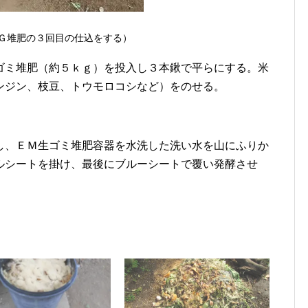
Ｇ堆肥の３回目の仕込をする）
ゴミ堆肥（約５ｋｇ）を投入し３本鍬で平らにする。米
ンジン、枝豆、トウモロコシなど）をのせる。
し、ＥＭ生ゴミ堆肥容器を水洗した洗い水を山にふりか
ルシートを掛け、最後にブルーシートで覆い発酵させ