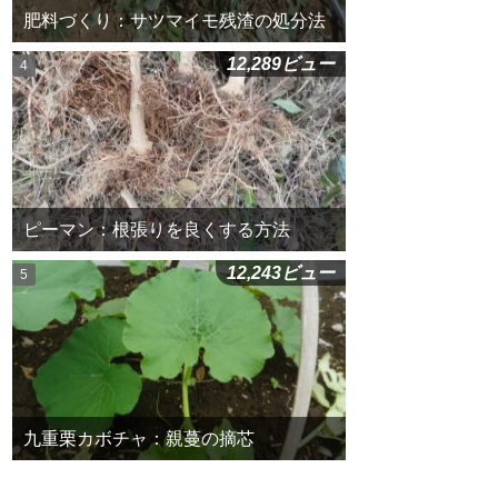
肥料づくり：サツマイモ残渣の処分法
12,289ビュー
ピーマン：根張りを良くする方法
12,243ビュー
九重栗カボチャ：親蔓の摘芯