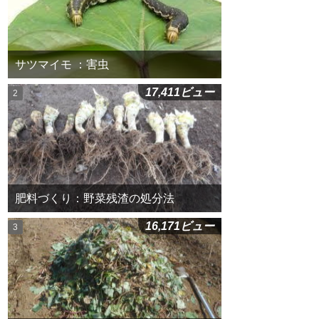
サツマイモ ：害虫
17,411ビュー
肥料づくり：野菜残渣の処分法
16,171ビュー