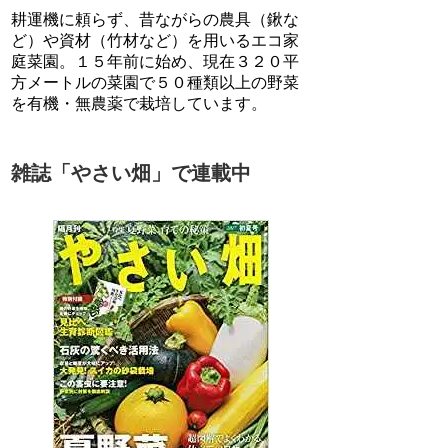
耕運機に頼らず、昔ながらの農具（鍬な
ど）や資材（竹材など）を用いるエコ家
庭菜園。１５年前に始め、現在３２０平
方メートルの菜園で５０種類以上の野菜
を有機・無農薬で栽培しています。
雑誌「やさい畑」で連載中