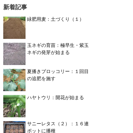
新着記事
緑肥用麦：土づくり（１）
玉ネギの育苗：極早生・紫玉
ネギの発芽が始まる
夏播きブロッコリー：１回目
の追肥を施す
ハヤトウリ：開花が始まる
サニーレタス（２）：１６連
ポットに播種